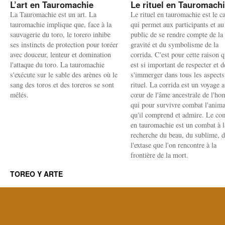
L’art en Tauromachie
Le rituel en Tauromach
La Tauromachie est un art. La
Le rituel en tauromachie est le c
tauromachie implique que, face à la
qui permet aux participants et au
sauvagerie du toro, le torero inhibe
public de se rendre compte de la
ses instincts de protection pour toréer
gravité et du symbolisme de la
avec douceur, lenteur et domination
corrida. C'est pour cette raison q
l'attaque du toro. La tauromachie
est si important de respecter et d
s'exécute sur le sable des arènes où le
s'immerger dans tous les aspects
sang des toros et des toreros se sont
rituel. La corrida est un voyage 
mêlés.
cœur de l'âme ancestrale de l'h
qui pour survivre combat l'anima
qu'il comprend et admire. Le co
en tauromachie est un combat à l
recherche du beau, du sublime, 
l'extase que l'on rencontre à la
frontière de la mort.
TOREO Y ARTE