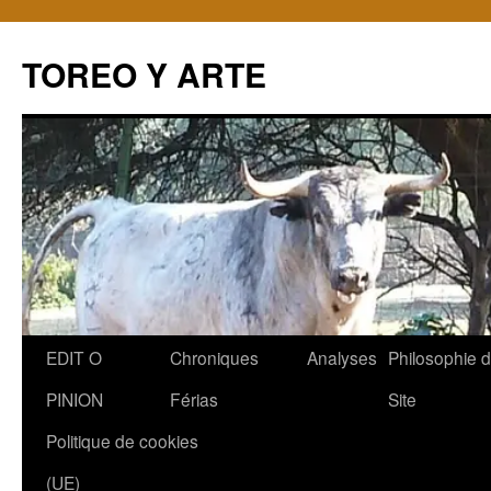
TOREO Y ARTE
Aller
EDIT O
Chroniques
Analyses
Philosophie 
au
PINION
Férias
Site
contenu
Politique de cookies
(UE)