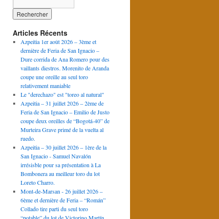
Articles Récents
Azpeitia 1er août 2026 – 3ème et
dernière de Feria de San Ignacio –
Dure corrida de Ana Romero pour des
vaillants diestros. Morenito de Aranda
coupe une oreille au seul toro
relativement maniable
Le "derechazo" est "toreo al natural"
Azpeitia – 31 juillet 2026 – 2ème de
Feria de San Ignacio – Emilio de Justo
coupe deux oreilles de “Bogotá-40” de
Murteira Grave primé de la vuelta al
ruedo.
Azpeitia – 30 juillet 2026 – 1ère de la
San Ignacio - Samuel Navalón
irrésisble pour sa présentation à La
Bombonera au meilleur toro du lot
Loreto Charro.
Mont-de-Marsan - 26 juillet 2026 –
6ème et dernière de Feria – “Román”
Collado tire parti du seul toro
“potable” du lot de Victorino Martín.