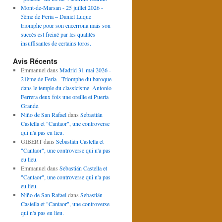
Mont-de-Marsan - 25 juillet 2026 -
5ème de Feria – Daniel Luque
triomphe pour son encerrona mais son
succès est freiné par les qualités
insuffisantes de certains toros.
Avis Récents
Emmanuel
dans
Madrid 31 mai 2026 -
21ème de Feria - Triomphe du baroque
dans le temple du classicisme. Antonio
Ferrera deux fois une oreille et Puerta
Grande.
Niño de San Rafael
dans
Sebastián
Castella et "Cantaor", une controverse
qui n'a pas eu lieu.
GIBERT
dans
Sebastián Castella et
"Cantaor", une controverse qui n'a pas
eu lieu.
Emmanuel
dans
Sebastián Castella et
"Cantaor", une controverse qui n'a pas
eu lieu.
Niño de San Rafael
dans
Sebastián
Castella et "Cantaor", une controverse
qui n'a pas eu lieu.