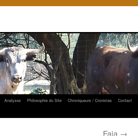
Analyses
Philosophie du Site
Chroniqueurs / Cronistas
Contact
Faja
→