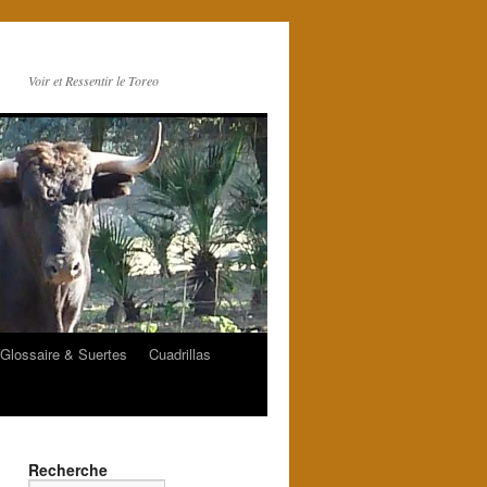
Voir et Ressentir le Toreo
Glossaire & Suertes
Cuadrillas
Recherche