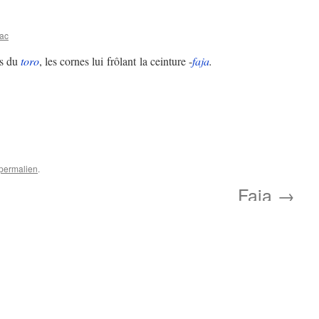
lac
ès du
toro
, les cornes lui frôlant la ceinture -
faja
.
permalien
.
Faja
→