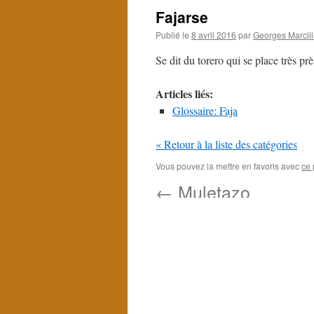
Fajarse
Publié le
8 avril 2016
par
Georges Marcil
Se dit du torero qui se place très pr
Articles liés:
Glossaire: Faja
« Retour à la liste des catégories
Vous pouvez la mettre en favoris avec
ce 
←
Muletazo