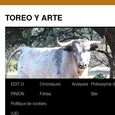
TOREO Y ARTE
Aller
EDIT O
Chroniques
Analyses
Philosophie 
au
PINION
Férias
Site
contenu
Politique de cookies
(UE)