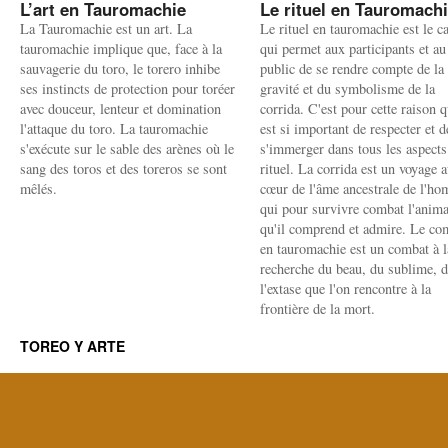
L’art en Tauromachie
Le rituel en Tauromach
La Tauromachie est un art. La
Le rituel en tauromachie est le c
tauromachie implique que, face à la
qui permet aux participants et au
sauvagerie du toro, le torero inhibe
public de se rendre compte de la
ses instincts de protection pour toréer
gravité et du symbolisme de la
avec douceur, lenteur et domination
corrida. C'est pour cette raison q
l'attaque du toro. La tauromachie
est si important de respecter et d
s'exécute sur le sable des arènes où le
s'immerger dans tous les aspects
sang des toros et des toreros se sont
rituel. La corrida est un voyage 
mêlés.
cœur de l'âme ancestrale de l'h
qui pour survivre combat l'anima
qu'il comprend et admire. Le co
en tauromachie est un combat à l
recherche du beau, du sublime, 
l'extase que l'on rencontre à la
frontière de la mort.
TOREO Y ARTE