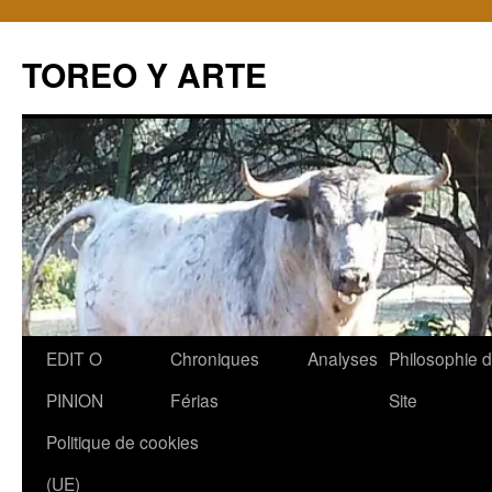
TOREO Y ARTE
Aller
EDIT O
Chroniques
Analyses
Philosophie 
au
PINION
Férias
Site
contenu
Politique de cookies
(UE)