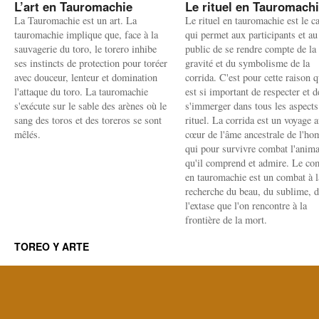
L’art en Tauromachie
Le rituel en Tauromach
La Tauromachie est un art. La
Le rituel en tauromachie est le c
tauromachie implique que, face à la
qui permet aux participants et au
sauvagerie du toro, le torero inhibe
public de se rendre compte de la
ses instincts de protection pour toréer
gravité et du symbolisme de la
avec douceur, lenteur et domination
corrida. C'est pour cette raison q
l'attaque du toro. La tauromachie
est si important de respecter et d
s'exécute sur le sable des arènes où le
s'immerger dans tous les aspects
sang des toros et des toreros se sont
rituel. La corrida est un voyage 
mêlés.
cœur de l'âme ancestrale de l'h
qui pour survivre combat l'anima
qu'il comprend et admire. Le co
en tauromachie est un combat à l
recherche du beau, du sublime, 
l'extase que l'on rencontre à la
frontière de la mort.
TOREO Y ARTE