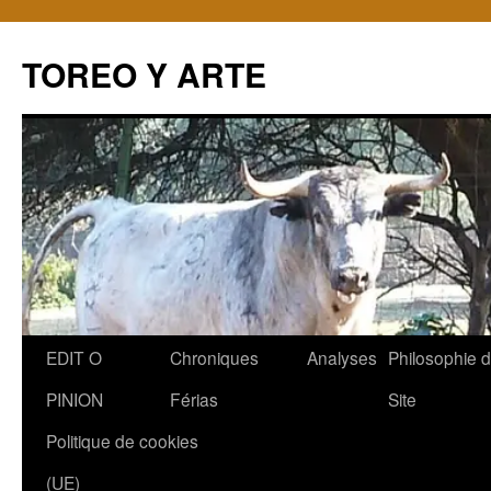
TOREO Y ARTE
Aller
EDIT O
Chroniques
Analyses
Philosophie 
au
PINION
Férias
Site
contenu
Politique de cookies
(UE)