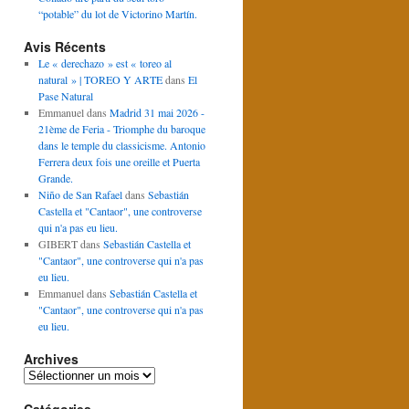
“potable” du lot de Victorino Martín.
Avis Récents
Le « derechazo » est « toreo al
natural » | TOREO Y ARTE
dans
El
Pase Natural
Emmanuel
dans
Madrid 31 mai 2026 -
21ème de Feria - Triomphe du baroque
dans le temple du classicisme. Antonio
Ferrera deux fois une oreille et Puerta
Grande.
Niño de San Rafael
dans
Sebastián
Castella et "Cantaor", une controverse
qui n'a pas eu lieu.
GIBERT
dans
Sebastián Castella et
"Cantaor", une controverse qui n'a pas
eu lieu.
Emmanuel
dans
Sebastián Castella et
"Cantaor", une controverse qui n'a pas
eu lieu.
Archives
Archives