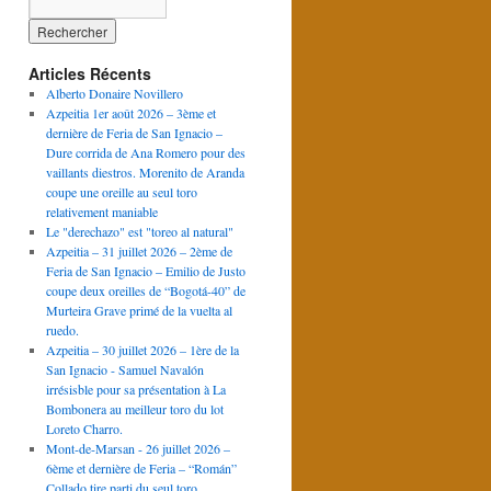
Articles Récents
Alberto Donaire Novillero
Azpeitia 1er août 2026 – 3ème et
dernière de Feria de San Ignacio –
Dure corrida de Ana Romero pour des
vaillants diestros. Morenito de Aranda
coupe une oreille au seul toro
relativement maniable
Le "derechazo" est "toreo al natural"
Azpeitia – 31 juillet 2026 – 2ème de
Feria de San Ignacio – Emilio de Justo
coupe deux oreilles de “Bogotá-40” de
Murteira Grave primé de la vuelta al
ruedo.
Azpeitia – 30 juillet 2026 – 1ère de la
San Ignacio - Samuel Navalón
irrésisble pour sa présentation à La
Bombonera au meilleur toro du lot
Loreto Charro.
Mont-de-Marsan - 26 juillet 2026 –
6ème et dernière de Feria – “Román”
Collado tire parti du seul toro