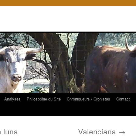
Analyses
Philosophie du Site
Chroniqueurs / Cronistas
Contact
 luna
Valenciana
→