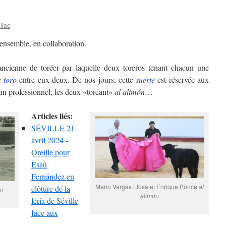
llac
 ensemble, en collaboration.
ncienne de toréer par laquelle deux toreros tenant chacun une
le
toro
entre eux deux. De nos jours, cette
suerte
est réservée aux
un professionnel, les deux «toréant»
al alimón
…
Articles liés:
SÉVILLE 21
avril 2024 -
Oreille pour
Esaú
Fernández en
Mario Vargas Llosa et Enrique Ponce
al
clôture de la
ón
alimón
feria de Séville
face aux