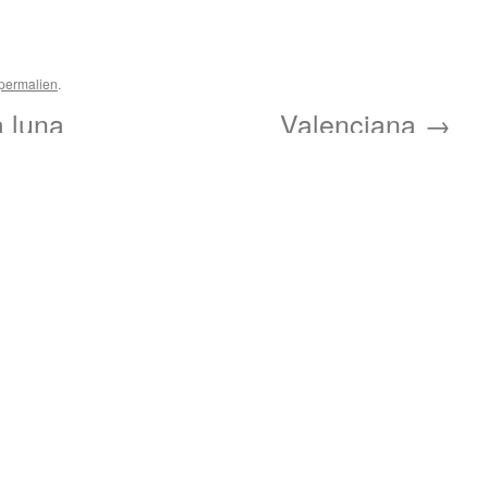
permalien
.
 luna
Valenciana
→