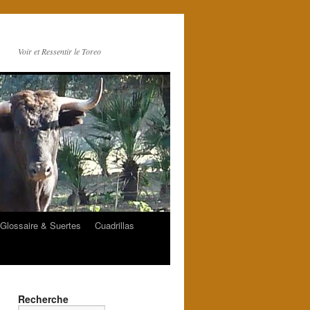
Voir et Ressentir le Toreo
Glossaire & Suertes
Cuadrillas
Recherche