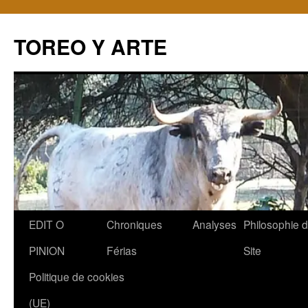
TOREO Y ARTE
Aller
EDIT O
Chroniques
Analyses
Philosophie 
au
PINION
Férias
Site
contenu
Politique de cookies
(UE)