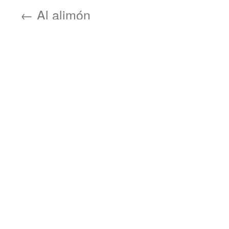
←
Al alimón