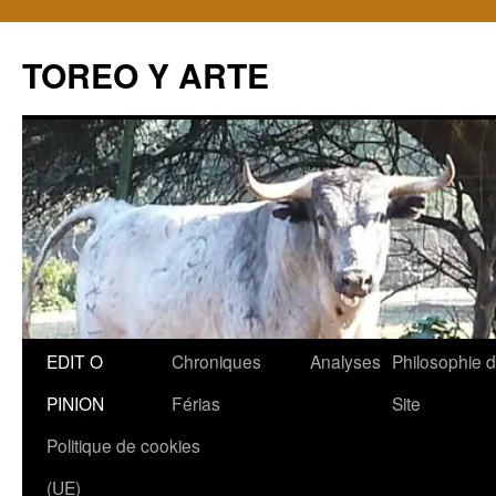
TOREO Y ARTE
Aller
EDIT O
Chroniques
Analyses
Philosophie 
au
PINION
Férias
Site
contenu
Politique de cookies
(UE)