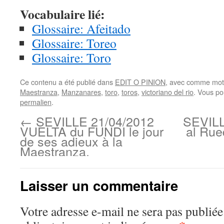
Vocabulaire lié:
Glossaire: Afeitado
Glossaire: Toreo
Glossaire: Toro
Ce contenu a été publié dans
EDIT O PINION
, avec comme mot(
Maestranza
,
Manzanares
,
toro
,
toros
,
victoriano del rio
. Vous po
permalien
.
←
SEVILLE 21/04/2012
SEVILL
VUELTA du FUNDI le jour
al Ru
de ses adieux à la
Maestranza.
Laisser un commentaire
Votre adresse e-mail ne sera pas publiée