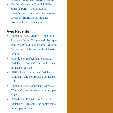
Mont-de-Marsan - 25 juillet 2026 -
5ème de Feria – Daniel Luque
triomphe pour son encerrona mais son
succès est freiné par les qualités
insuffisantes de certains toros.
Avis Récents
Emmanuel
dans
Madrid 31 mai 2026 -
21ème de Feria - Triomphe du baroque
dans le temple du classicisme. Antonio
Ferrera deux fois une oreille et Puerta
Grande.
Niño de San Rafael
dans
Sebastián
Castella et "Cantaor", une controverse
qui n'a pas eu lieu.
GIBERT
dans
Sebastián Castella et
"Cantaor", une controverse qui n'a pas
eu lieu.
Emmanuel
dans
Sebastián Castella et
"Cantaor", une controverse qui n'a pas
eu lieu.
Niño de San Rafael
dans
Sebastián
Castella et "Cantaor", une controverse
qui n'a pas eu lieu.