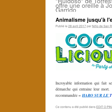
"Ruidoso" de Torrest
offre une oreille à J
Garrido
Animalisme jusqu'à l'
Publié le
28 avril 2017
par
Niño de San R
Incroyable information qui fait s
démarche qui entraine leur mort
recommandée =
HARO SUR LE
Ce contenu a été publié dans
EDIT O PI