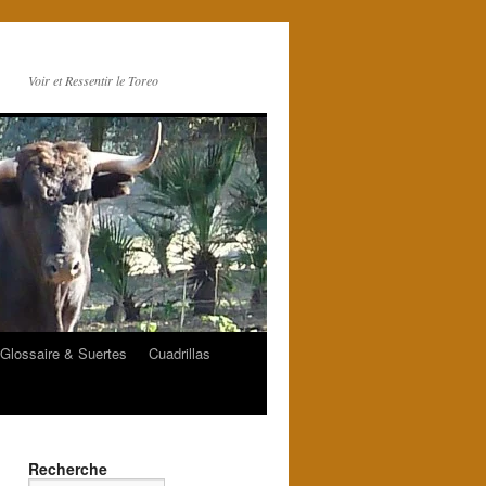
Voir et Ressentir le Toreo
Glossaire & Suertes
Cuadrillas
Recherche