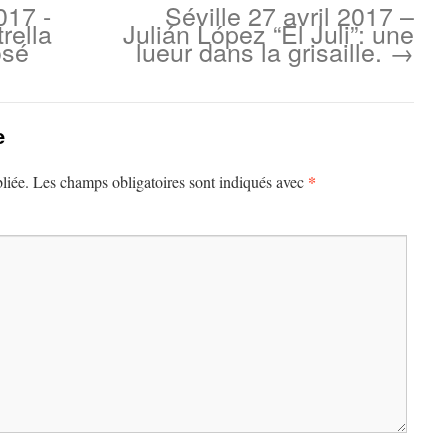
017 -
Séville 27 avril 2017 –
rella
Julián López “El Juli”: une
osé
lueur dans la grisaille.
→
e
*
liée.
Les champs obligatoires sont indiqués avec