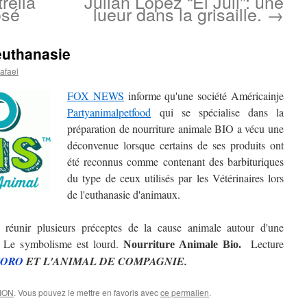
rella
Julián López “El Juli”: une
osé
lueur dans la grisaille.
→
euthanasie
afael
FOX NEWS
informe qu'une société Américainje
Partyanimalpetfood
qui se spécialise dans la
préparation de nourriture animale BIO a vécu une
déconvenue lorsque certains de ses produits ont
été reconnus comme contenant des barbituriques
du type de ceux utilisés par les Vétérinaires lors
de l'euthanasie d'animaux.
e réunir plusieurs préceptes de la cause animale autour d'une
. Le symbolisme est lourd.
Lecture
Nourriture Animale Bio.
TORO
ET L'ANIMAL DE COMPAGNIE.
NION
. Vous pouvez le mettre en favoris avec
ce permalien
.