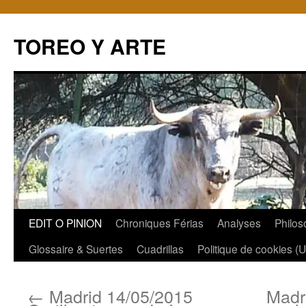
TOREO Y ARTE
Aller
EDIT O PINION
Chroniques Férias
Analyses
Philos
au
Glossaire & Suertes
Cuadrillas
Politique de cookies (
contenu
←
Madrid 14/05/2015
Madri