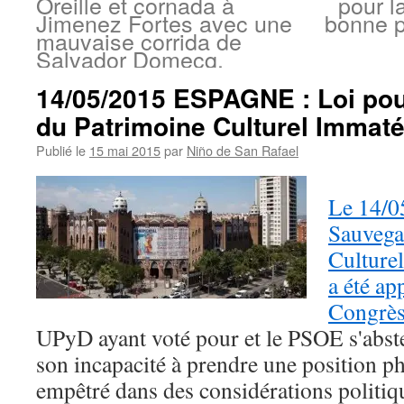
Oreille et cornada à
pour l
Jimenez Fortes avec une
bonne p
mauvaise corrida de
Salvador Domecq.
14/05/2015 ESPAGNE : Loi pou
du Patrimoine Culturel Immaté
Publié le
15 mai 2015
par
Niño de San Rafael
Le 14/0
Sauvega
Culture
a été ap
Congrès
UPyD ayant voté pour et le PSOE s'abst
son incapacité à prendre une position ph
empêtré dans des considérations politiq