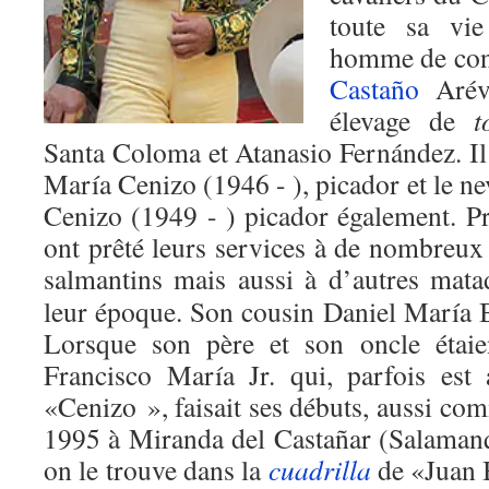
toute sa v
homme de con
Castaño
Aréva
élevage de
t
Santa Coloma et Atanasio Fernández. Il e
María Cenizo (1946 - ), picador et le n
Cenizo (1949 - ) picador également. Pro
ont prêté leurs services à de nombreux
salmantins mais aussi à d’autres mata
leur époque. Son cousin Daniel María 
Lorsque son père et son oncle étaien
Francisco María Jr. qui, parfois es
«Cenizo », faisait ses débuts, aussi co
1995 à Miranda del Castañar (Salamanq
on le trouve dans la
cuadrilla
de «Juan B