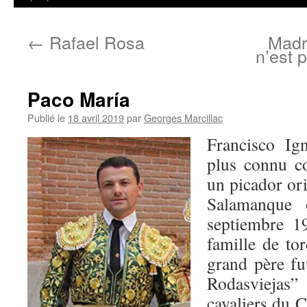
←
Rafael Rosa
Madr
n’est 
Paco María
Publié le
18 avril 2019
par
Georges Marcillac
Francisco Ig
plus connu
un picador ori
Salamanque 
septiembre 19
famille de to
grand père f
Rodasvieja
cavaliers du 