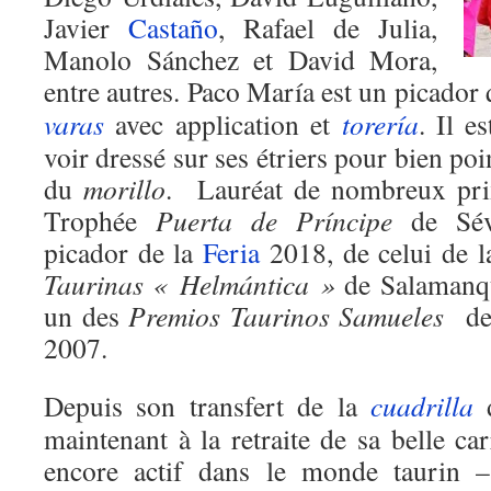
Javier
Castaño
, Rafael de Julia,
Manolo Sánchez et David Mora,
entre autres. Paco María est un picador 
varas
avec application et
torería
. Il e
voir dressé sur ses étriers pour bien poin
du
morillo
. Lauréat de nombreux pri
Trophée
Puerta de Príncipe
de Sév
picador de la
Feria
2018, de celui de 
Taurinas « Helmántica »
de Salamanqu
un des
Premios Taurinos Samueles
de
2007.
Depuis son transfert de la
cuadrilla
d
maintenant à la retraite de sa belle ca
encore actif dans le monde taurin –