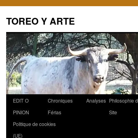
TOREO Y ARTE
Aller
EDIT O
Chroniques
Analyses
Philosophie 
au
PINION
Férias
Site
contenu
Politique de cookies
(UE)