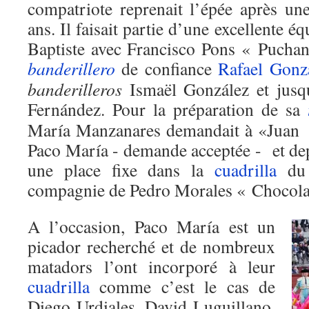
compatriote reprenait l’épée après un
ans. Il faisait partie d’une excellente é
Baptiste avec Francisco Pons « Puchano
banderillero
de confiance
Rafael Gonz
banderilleros
Ismaël González et jusqu
Fernández. Pour la préparation de sa
María Manzanares demandait à «Juan B
Paco María - demande acceptée - et dep
une place fixe dans la
cuadrilla
du 
compagnie de Pedro Morales « Chocolate
A l’occasion, Paco María est un
picador recherché et de nombreux
matadors l’ont incorporé à leur
cuadrilla
comme c’est le cas de
Diego Urdiales, David Luguillano,