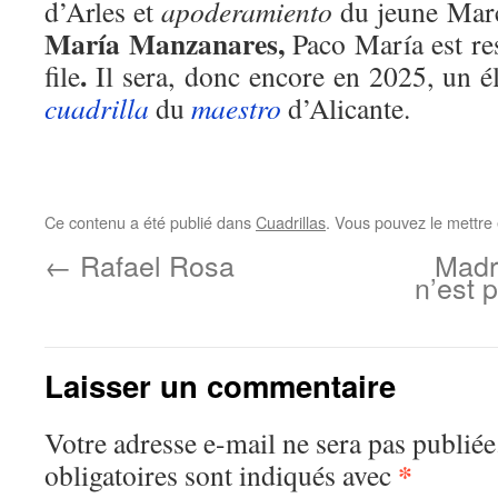
d’Arles et
apoderamiento
du jeune Marc
María Manzanares,
Paco María est res
.
file
Il sera, donc encore en 2025, un é
cuadrilla
du
maestro
d’Alicante.
Ce contenu a été publié dans
Cuadrillas
. Vous pouvez le mettre
←
Rafael Rosa
Madr
n’est 
Laisser un commentaire
Votre adresse e-mail ne sera pas publiée
*
obligatoires sont indiqués avec