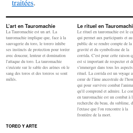
traitées
.
L’art en Tauromachie
Le rituel en Tauromach
La Tauromachie est un art. La
Le rituel en tauromachie est le c
tauromachie implique que, face à la
qui permet aux participants et au
sauvagerie du toro, le torero inhibe
public de se rendre compte de la
ses instincts de protection pour toréer
gravité et du symbolisme de la
avec douceur, lenteur et domination
corrida. C'est pour cette raison q
l'attaque du toro. La tauromachie
est si important de respecter et d
s'exécute sur le sable des arènes où le
s'immerger dans tous les aspects
sang des toros et des toreros se sont
rituel. La corrida est un voyage 
mêlés.
cœur de l'âme ancestrale de l'h
qui pour survivre combat l'anima
qu'il comprend et admire. Le co
en tauromachie est un combat à l
recherche du beau, du sublime, 
l'extase que l'on rencontre à la
frontière de la mort.
TOREO Y ARTE