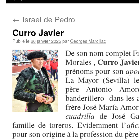
←
Israel de Pedro
Curro Javier
Publié le
26 janvier 2025
par
Georges Marcillac
De son nom complet Fr
Curro Javie
Morales ,
prénoms pour son
apo
La Mayor (Sevilla) l
père Antonio Amo
banderillero dans les 
frère José María Amore
cuadrilla
de José Gar
famille de toreros. Evidemment l’
afic
pour son origine à la profession du père