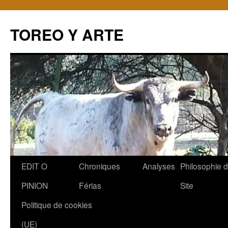
TOREO Y ARTE
Aller
EDIT O
Chroniques
Analyses
Philosophie 
au
PINION
Férias
Site
contenu
Politique de cookies
(UE)