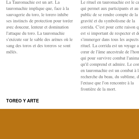
La Tauromachie est un art. La
Le rituel en tauromachie est le c
tauromachie implique que, face à la
qui permet aux participants et au
sauvagerie du toro, le torero inhibe
public de se rendre compte de la
ses instincts de protection pour toréer
gravité et du symbolisme de la
avec douceur, lenteur et domination
corrida. C'est pour cette raison q
l'attaque du toro. La tauromachie
est si important de respecter et d
s'exécute sur le sable des arènes où le
s'immerger dans tous les aspects
sang des toros et des toreros se sont
rituel. La corrida est un voyage 
mêlés.
cœur de l'âme ancestrale de l'h
qui pour survivre combat l'anima
qu'il comprend et admire. Le co
en tauromachie est un combat à l
recherche du beau, du sublime, 
l'extase que l'on rencontre à la
frontière de la mort.
TOREO Y ARTE