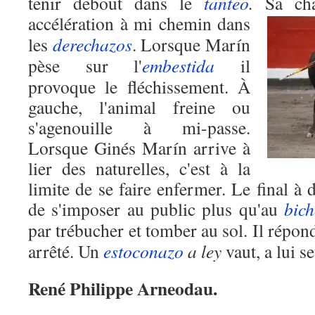
tenir debout dans le
tanteo
.
Sa char
accélération à mi
chemin dans
les
derechazos
. Lorsque Marín
pèse sur l'
embestida
il
provoque le fléchissement. À
gauche, l'animal freine ou
s'agenouille à mi-passe.
Lorsque Ginés Marín arrive à
lier des naturelles, c'est à la
limite de se faire enfermer. Le final à 
de s'imposer au public plus qu'au
bic
par trébucher et tomber au sol. Il répo
arrêté. Un
estoconazo
a ley
vaut, a lui se
René Philippe Arneodau.