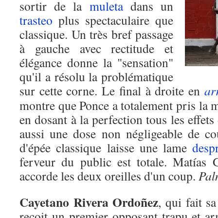
sortir de la
muleta
dans un
trasteo
plus spectaculaire que
classique. Un très bref passage
à gauche avec rectitude et
élégance donne la "sensation"
qu'il a résolu la problématique
sur cette corne. Le final à droite en
ar
montre que Ponce a totalement pris la 
en dosant à la perfection tous les effets
aussi une dose non négligeable de c
d'épée classique laisse une lame
desp
ferveur du public est totale. Matías G
accorde les deux oreilles d'un coup.
Pal
Cayetano Rivera Ordoñez
, qui fait s
reçoit un premier opposant trapu et ar