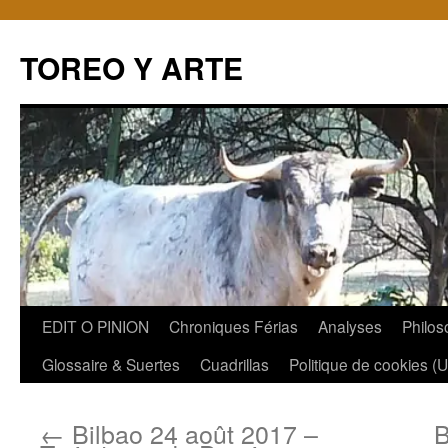
TOREO Y ARTE
Aller
EDIT O PINION
Chroniques Férias
Analyses
Philos
au
Glossaire & Suertes
Cuadrillas
Politique de cookies (
contenu
←
Bilbao 24 août 2017 –
B