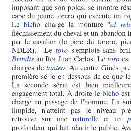
imposant que son poids, se montre rés
cape du jeune torero qui exécute un
ca
Le
bicho
charge la monture "
al rel
fléchissement du cheval et un abandon 
par le cavalier (le père du torero, p
NDLR). Le
toro
s'emploie sans bril
Brindis
au Roi Juan Carlos. Le
toro
est
charges de
tanteo
. Au centre Ginés pr
première série en dessous de ce que l
La seconde série est bien meilleure
engagement total. À droite le
bicho
est
charge au passage de l'homme. La sui
limpide, n'atteint pas le niveau pr
retrouve sur une
naturelle
et un
p
profondeur qui fait réagir le public. Av