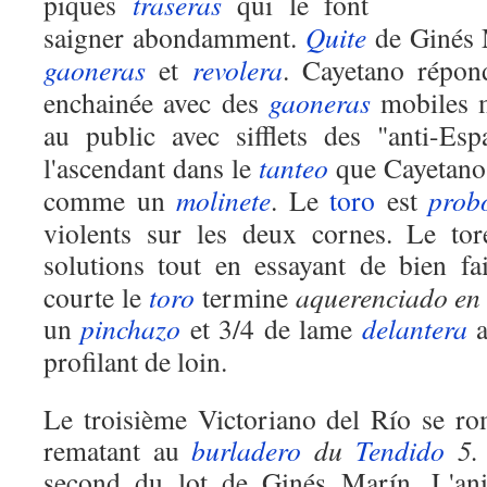
piques
traseras
qui le font
saigner abondamment.
Quite
de Ginés 
gaoneras
et
revolera
. Cayetano répo
enchainée avec des
gaoneras
mobiles 
au public avec sifflets des "anti-E
l'ascendant dans le
tanteo
que Cayetano 
comme un
molinete
. Le
toro
est
prob
violents sur les deux cornes. Le to
solutions tout en essayant de bien f
courte le
toro
termine
aquerenciado e
un
pinchazo
et 3/4 de lame
delantera
a
profilant de loin.
Le troisième Victoriano del Río se ro
rematant au
burladero
du
Tendido
5
second du lot de Ginés Marín. L'an