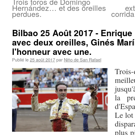
Trois toros de Domingo
Hernández… et des oreilles
ex
perdues.
corrid
Bilbao 25 Août 2017 - Enriqu
avec deux oreilles, Ginés Mar
l'honneur avec une.
Publié le
25 août 2017
par
Niño de San Rafael
Trois-
meill
jusqu'
la pr
d'Esp
Le lot
dispar
plus p