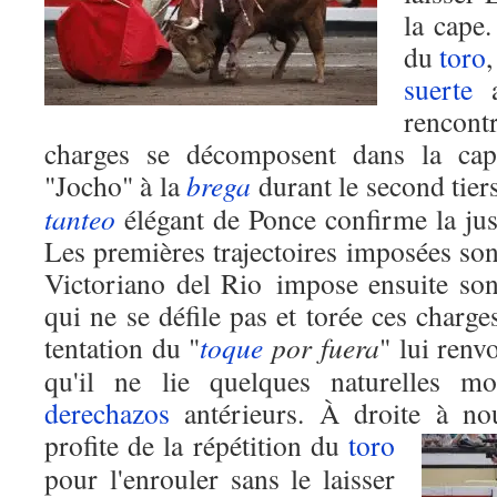
la cape.
du
toro
suerte
a
rencon
charges se décomposent dans la ca
"Jocho" à la
brega
durant le second tier
tanteo
élégant de Ponce confirme la ju
Les premières trajectoires imposées so
Victoriano del Rio impose ensuite s
qui ne se défile pas et torée ces charge
tentation du "
toque
por fuera
" lui renv
qu'il ne lie quelques naturelles mo
derechazos
antérieurs. À droite à no
profite de la répétition
du
toro
pour l'enrouler sans le laisser