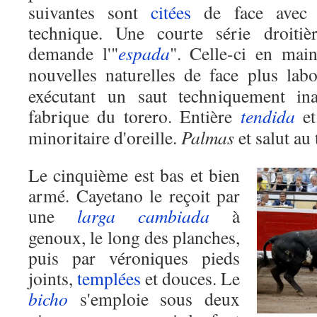
suivantes sont
citées
de face avec 
technique. Une courte série droiti
demande l'"
espada
". Celle-ci en mai
nouvelles naturelles de face plus lab
exécutant un saut techniquement in
fabrique du torero. Entière
tendida
e
minoritaire d'oreille.
Palmas
et salut au 
Le cinquième est bas et bien
armé. Cayetano le reçoit par
une
larga cambiada
à
genoux, le long des planches,
puis par véroniques pieds
joints,
templées
et douces. Le
bicho
s'emploie sous deux