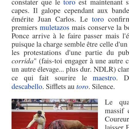
constater que le
toro
est maintenant s
capes. Il galope cependant aux bande
émérite Juan Carlos. Le
toro
confirm
premiers
muletazos
mais conserve la b
Ponce arrive à le faire passer mais l'
puisque la charge semble être celle d'u
les protestations d'une partie du pub
corrida
" (fais-toi engager à une autre 
un autre élevage... plus dur. NDLR) cl
ce qui fait sourire le
maestro
. D
descabello
. Sifflets au
toro
. Silence.
Le qu
massif 
Coureur,
laisser 