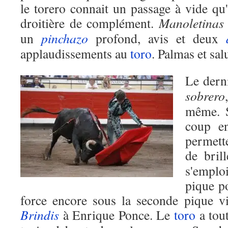
le torero connait un passage à vide qu'
droitière de complément.
Manoletinas
un
pinchazo
profond, avis et deux
applaudissements au
toro
. Palmas et sa
Le dern
sobrero
même. S
coup e
permett
de bril
s'emploi
pique po
force encore sous la seconde pique v
Brindis
à Enrique Ponce. Le
toro
a tou