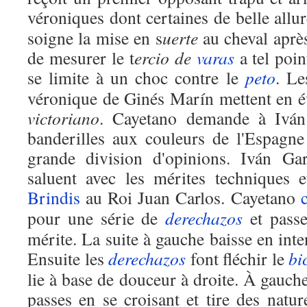
véroniques dont certaines de belle allu
soigne la mise en s
uerte
au cheval aprè
de mesurer le t
ercio de
varas
a tel poin
se limite à un choc contre le
peto
. L
véronique de Ginés Marín mettent en év
victoriano
. Cayetano demande à Iván
banderilles aux couleurs de l'Espagn
grande division d'opinions. Iván Ga
saluent avec les mérites techniques et
Brindis
au Roi Juan Carlos. Cayetano
c
pour une série de
derechazos
et passe
mérite. La suite à gauche baisse en int
Ensuite les
derechazos
font fléchir le
bi
lie à base de douceur à droite. À gauche,
passes en se croisant et tire des natu