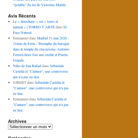
“potable” du lot de Victorino Martín.
Avis Récents
Le « derechazo » est « toreo al
natural » | TOREO Y ARTE
dans
El
Pase Natural
Emmanuel
dans
Madrid 31 mai 2026 -
21ème de Feria - Triomphe du baroque
dans le temple du classicisme. Antonio
Ferrera deux fois une oreille et Puerta
Grande.
Niño de San Rafael
dans
Sebastián
Castella et "Cantaor", une controverse
qui n'a pas eu lieu.
GIBERT
dans
Sebastián Castella et
"Cantaor", une controverse qui n'a pas
eu lieu.
Emmanuel
dans
Sebastián Castella et
"Cantaor", une controverse qui n'a pas
eu lieu.
Archives
Archives