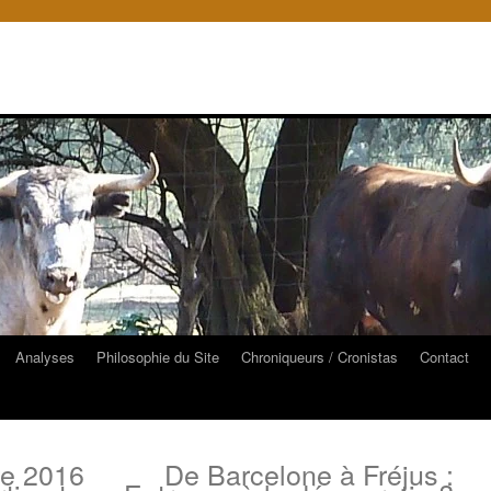
Analyses
Philosophie du Site
Chroniqueurs / Cronistas
Contact
re 2016
De Barcelone à Fréjus :