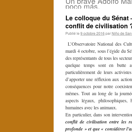
Un brave Adolfo Mar
poco más.
Le colloque du Sénat 
conflit de civilisation 
Publié le
9 octobre 2016
par
Niño de San
L’Observatoire National des Cultu
mardi 4 octobre, sous l’égide du Sé
des représentants de tous les secteu
quelque temps sont en butte au
particulièrement de leurs activistes
d’apporter une réflexion aux actions
conséquences pour notre coexisten
mêmes. Tout au long de la journée,
aspects légaux, philosophiques, 
humaines avec les animaux.
En particulier, dans son interventi
conflit de civilisation entre les 
profonde » et que « considérer l