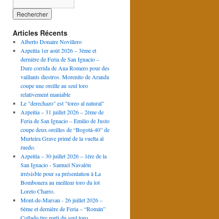
Articles Récents
Alberto Donaire Novillero
Azpeitia 1er août 2026 – 3ème et
dernière de Feria de San Ignacio –
Dure corrida de Ana Romero pour des
vaillants diestros. Morenito de Aranda
coupe une oreille au seul toro
relativement maniable
Le "derechazo" est "toreo al natural"
Azpeitia – 31 juillet 2026 – 2ème de
Feria de San Ignacio – Emilio de Justo
coupe deux oreilles de “Bogotá-40” de
Murteira Grave primé de la vuelta al
ruedo.
Azpeitia – 30 juillet 2026 – 1ère de la
San Ignacio - Samuel Navalón
irrésisble pour sa présentation à La
Bombonera au meilleur toro du lot
Loreto Charro.
Mont-de-Marsan - 26 juillet 2026 –
6ème et dernière de Feria – “Román”
Collado tire parti du seul toro