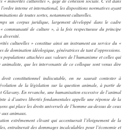
es « minorités culturelles », gage de cohésion sociale. C’est dans
 l’ordre interne et international, les dispositions normatives ayant
riminations de toutes sortes, notamment culturelles.
 temps un corpus juridique, largement développé dans le cadre
« communauté de culture », à la fois respectueuse du principe
a diversité.
rités culturelles » constitue ainsi un instrument au service du «
ves de domination idéologique, génératrices de tant d’oppressions.
es populations attachées aux valeurs de l’humanisme et celles qui
ie animaliste, que les intervenants de ce colloque sont venus dire
droit constitutionnel indiscutable, on ne saurait contester à
volution de la législation sur la question animale, à partir de
t Glavany. En revanche, une humanisation excessive de l’animal
einte à d’autres libertés fondamentales appelle une réponse de la
yens qui place les droits universels de l’homme au-dessus de ceux
er aux animaux.
isation extrêmement clivant qui accentuerait l’éloignement de la
ales, entraînerait des dommages incalculables pour l’économie et