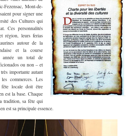
ic-Fezensac, Mont-de-
saient pour signer une
rsité des Cultures qui
t. Ces personnalités
t région, leurs ferias
 taurines autour de la
ndaise et la course
e année un total de
ficionados ou non – et
très importante autant
r les commerces. Les
fête locale doit être
en est la base. Chaque
a tradition, sa fête qui
en est sa principale essence.