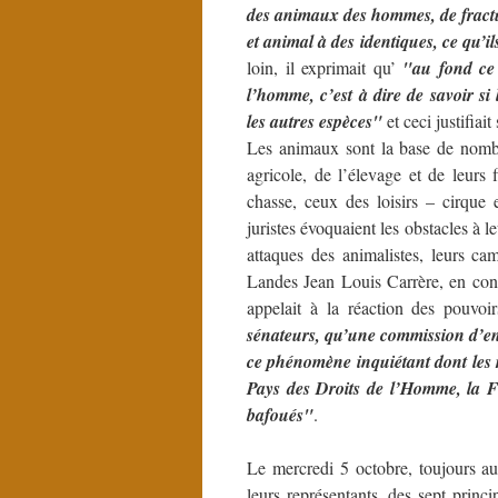
des animaux des hommes, de fractu
et animal à des identiques, ce qu’i
loin, il exprimait qu’
"au fond ce 
l’homme, c’est à dire de savoir si
les autres espèces"
et ceci justifiai
Les animaux sont la base de nombre
agricole, de l’élevage et de leurs 
chasse, ceux des loisirs – cirque 
juristes évoquaient les obstacles à 
attaques des animalistes, leurs ca
Landes Jean Louis Carrère, en conc
appelait à la réaction des pouvoi
sénateurs, qu’une commission d’enq
ce phénomène inquiétant dont les r
Pays des Droits de l’Homme, la F
bafoués"
.
Le mercredi 5 octobre, toujours au
leurs représentants, des sept princi