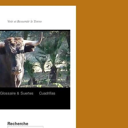
Voir et Ressentir le Toreo
Glossaire & Suertes
Cuadrillas
Recherche