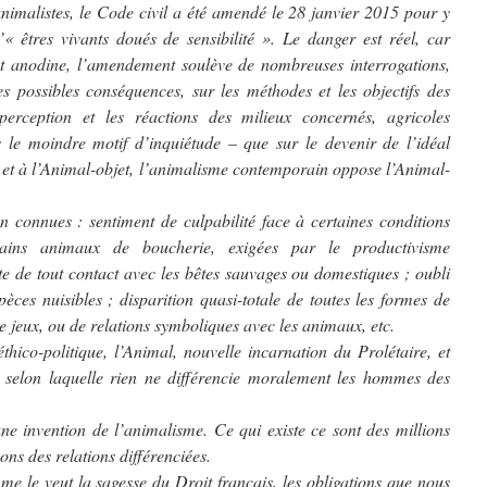
imalistes, le Code civil a été amendé le 28 janvier 2015 pour y
« êtres vivants doués de sensibilité ». Le danger est réel, car
t anodine, l’amendement soulève de nombreuses interrogations,
ses possibles conséquences, sur les méthodes et les objectifs des
erception et les réactions des milieux concernés, agricoles
s le moindre motif d’inquiétude – que sur le devenir de l’idéal
 et à l’Animal-objet, l’animalisme contemporain oppose l’Animal-
n connues : sentiment de culpabilité face à certaines conditions
tains animaux de boucherie, exigées par le productivisme
te de tout contact avec les bêtes sauvages ou domestiques ; oubli
pèces nuisibles ; disparition quasi-totale de toutes les formes de
de jeux, ou de relations symboliques avec les animaux, etc.
thico-politique, l’Animal, nouvelle incarnation du Prolétaire, et
, selon laquelle rien ne différencie moralement les hommes des
une invention de l’animalisme. Ce qui existe ce sont des millions
ns des relations différenciées.
me le veut la sagesse du Droit français, les obligations que nous