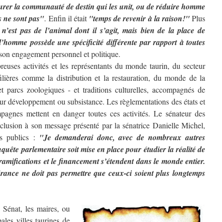
rer la communauté de destin qui les unit, ou de réduire homme
ls ne sont pas"
. Enfin il était
"temps de revenir à la raison!"
Plus
n’est pas de l’animal dont il s’agit, mais bien de la place de
 l’homme possède une spécificité différente par rapport à toutes
t son engagement personnel et politique.
uses activités et les représentants du monde taurin, du secteur
filières comme la distribution et la restauration, du monde de la
et parcs zoologiques - et traditions culturelles, accompagnés de
leur développement ou subsistance. Les règlementations des états et
mpagnes mettent en danger toutes ces activités. Le sénateur des
lusion à son message présenté par la sénatrice Danielle Michel,
rs publics :
"Je demanderai donc, avec de nombreux autres
uête parlementaire soit mise en place pour étudier la réalité de
amifications et le financement s’étendent dans le monde entier.
rance ne doit pas permettre que ceux-ci soient plus longtemps
 Sénat, les maires, ou
pales villes taurines de