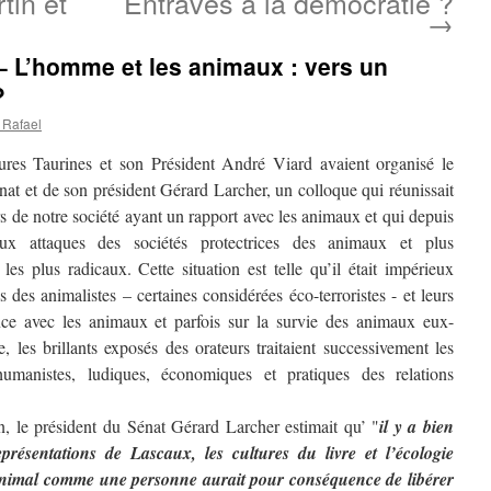
tin et
Entraves à la démocratie ?
→
– L’homme et les animaux : vers un
?
 Rafael
res Taurines et son Président André Viard avaient organisé le
nat et de son président Gérard Larcher, un colloque qui réunissait
rs de notre société ayant un rapport avec les animaux et qui depuis
x attaques des sociétés protectrices des animaux et plus
 les plus radicaux. Cette situation est telle qu’il était impérieux
 des animalistes – certaines considérées éco-terroristes - et leurs
ce avec les animaux et parfois sur la survie des animaux eux-
 les brillants exposés des orateurs traitaient successivement les
humanistes, ludiques, économiques et pratiques des relations
on, le président du Sénat Gérard Larcher estimait qu’ "
il y a bien
représentations de Lascaux, les cultures du livre et l’écologie
’animal comme une personne aurait pour conséquence de libérer