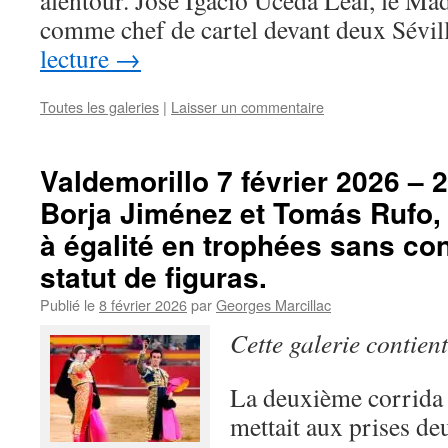
alentour. José Igacio Uceda Leal, le Mad
comme chef de cartel devant deux Sévi
lecture
→
Toutes les galeries
|
Laisser un commentaire
Valdemorillo 7 février 2026 – 
Borja Jiménez et Tomás Rufo,
à égalité en trophées sans co
statut de figuras.
Publié le
8 février 2026
par
Georges Marcillac
Cette galerie contien
La deuxième corrida 
mettait aux prises de