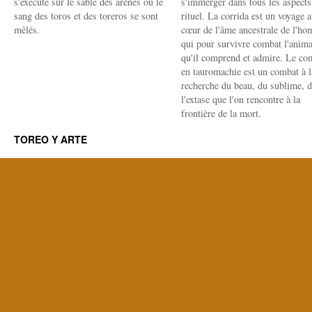
s'exécute sur le sable des arènes où le
s'immerger dans tous les aspects
sang des toros et des toreros se sont
rituel. La corrida est un voyage 
mêlés.
cœur de l'âme ancestrale de l'h
qui pour survivre combat l'anima
qu'il comprend et admire. Le co
en tauromachie est un combat à l
recherche du beau, du sublime, 
l'extase que l'on rencontre à la
frontière de la mort.
TOREO Y ARTE