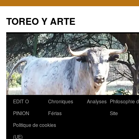
TOREO Y ARTE
Aller
EDIT O
Chroniques
Analyses
Philosophie 
au
PINION
Férias
Site
contenu
Politique de cookies
(UE)