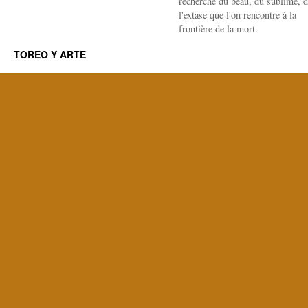
recherche du beau, du sublime, 
l'extase que l'on rencontre à la
frontière de la mort.
TOREO Y ARTE