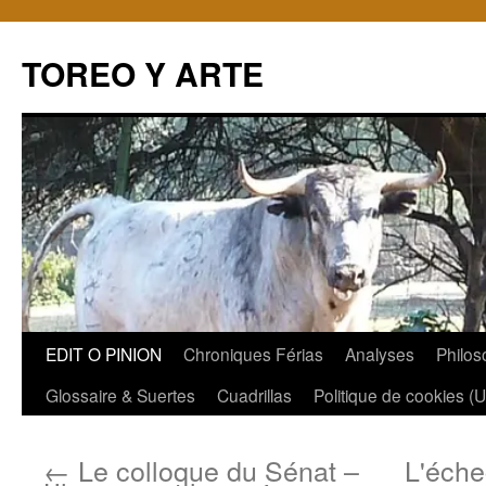
TOREO Y ARTE
Aller
EDIT O PINION
Chroniques Férias
Analyses
Philos
au
Glossaire & Suertes
Cuadrillas
Politique de cookies (
contenu
←
Le colloque du Sénat –
L'éche