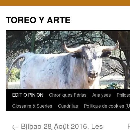
TOREO Y ARTE
Aller
EDIT O PINION
Chroniques Férias
Analyses
Philos
au
Glossaire & Suertes
Cuadrillas
Politique de cookies (
contenu
←
Bilbao 28 Août 2016. Les