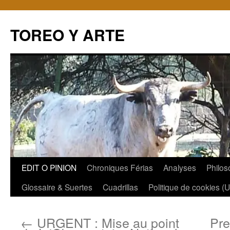
TOREO Y ARTE
Aller
EDIT O PINION
Chroniques Férias
Analyses
Philos
au
Glossaire & Suertes
Cuadrillas
Politique de cookies (
contenu
←
URGENT : Mise au point
Pre