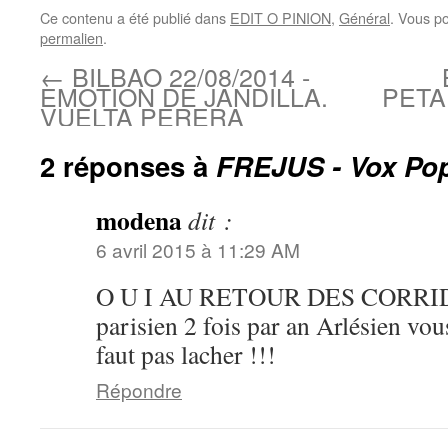
Ce contenu a été publié dans
EDIT O PINION
,
Général
. Vous p
permalien
.
←
BILBAO 22/08/2014 -
EMOTION DE JANDILLA.
PETA
VUELTA PERERA
2 réponses à
FREJUS - Vox Pop
modena
dit :
6 avril 2015 à 11:29 AM
O U I AU RETOUR DES CORRID
parisien 2 fois par an Arlésien vou
faut pas lacher !!!
Répondre