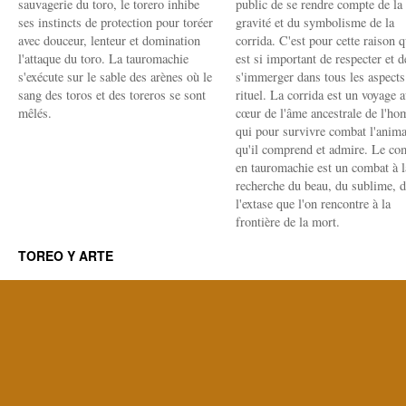
sauvagerie du toro, le torero inhibe
public de se rendre compte de la
ses instincts de protection pour toréer
gravité et du symbolisme de la
avec douceur, lenteur et domination
corrida. C'est pour cette raison q
l'attaque du toro. La tauromachie
est si important de respecter et d
s'exécute sur le sable des arènes où le
s'immerger dans tous les aspects
sang des toros et des toreros se sont
rituel. La corrida est un voyage 
mêlés.
cœur de l'âme ancestrale de l'h
qui pour survivre combat l'anima
qu'il comprend et admire. Le co
en tauromachie est un combat à l
recherche du beau, du sublime, 
l'extase que l'on rencontre à la
frontière de la mort.
TOREO Y ARTE