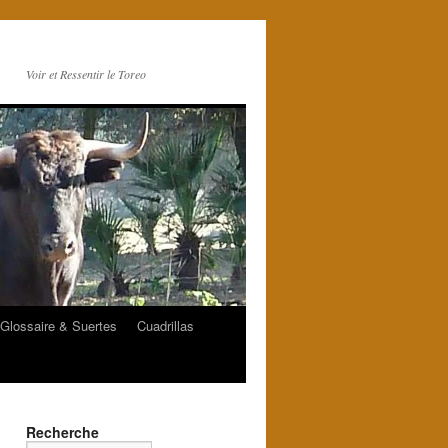
Voir et Ressentir le Toreo
Glossaire & Suertes
Cuadrillas
Recherche