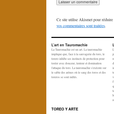
Ce site utilise Akismet pour réduire 
vos commentaires sont traitées
.
L’art en Tauromachie
La Tauromachie est un art. La tauromachie
L
implique que, face à la sauvagerie du toro, le
p
torero inhibe ses instincts de protection pour
r
toréer avec douceur, lenteur et domination
d
l'attaque du toro. La tauromachie s'exécute sur
i
le sable des arènes où le sang des toros et des
t
toreros se sont mêlés.
v
l
q
t
b
r
TOREO Y ARTE