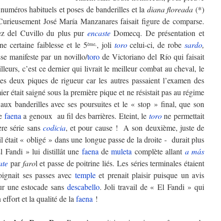
 numéros habituels et poses de banderilles et la
diana floreada
(*)
Curieusement José María Manzanares faisait figure de comparse.
z del Cuvillo du plus pur
encaste
Domecq. De présentation et
e certaine faiblesse et le 5
, joli
toro
celui-ci, de robe
sardo
,
ème,
sse manifeste par un novillo/
toro
de Victoriano del Río qui faisait
lleurs, c’est ce dernier qui livrait le meilleur combat au cheval, le
les deux piques de rigueur car les autres passaient l’examen des
er était saigné sous la première pique et ne résistait pas au régime
aux banderilles avec ses poursuites et le « stop » final, que son
de
faena
a genoux au fil des barrières. Eteint, le
toro
ne permettait
ère série sans
codicia
, et pour cause ! A son deuxième, juste de
e il était « obligé » dans une longue passe de la droite - durait plus
Fandi » lui distillât une
faena
de
muleta
complète allant
a más
ate
par
faro
l et passe de poitrine liés. Les séries terminales étaient
oignait ses passes avec
temple
et prenait plaisir puisque un avis
r une estocade sans
descabello
. Joli travail de « El Fandi » qui
effort et la qualité de la
faena
!