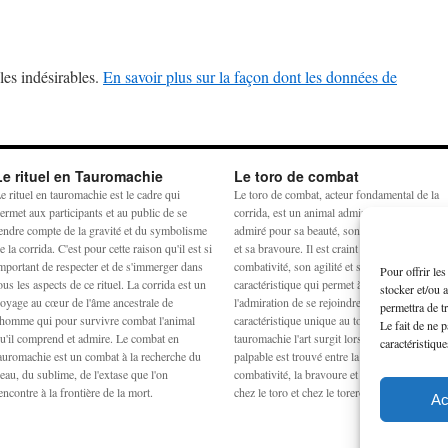
les indésirables.
En savoir plus sur la façon dont les données de
Le rituel en Tauromachie
Le toro de combat
e rituel en tauromachie est le cadre qui
Le toro de combat, acteur fondamental de la
ermet aux participants et au public de se
corrida, est un animal admiré et craint. Il est
endre compte de la gravité et du symbolisme
admiré pour sa beauté, son harmonie physiq
e la corrida. C'est pour cette raison qu'il est si
et sa bravoure. Il est craint pour sa
mportant de respecter et de s'immerger dans
combativité, son agilité et sa force. La
Pour offrir le
ous les aspects de ce rituel. La corrida est un
caractéristique qui permet à la crainte et à
stocker et/ou 
oyage au cœur de l'âme ancestrale de
l'admiration de se rejoindre est la noblesse,
permettra de t
'homme qui pour survivre combat l'animal
caractéristique unique au toro de combat. En
Le fait de ne 
u'il comprend et admire. Le combat en
tauromachie l'art surgit lorsqu'un équilibre
caractéristique
auromachie est un combat à la recherche du
palpable est trouvé entre la peur, la force, la
eau, du sublime, de l'extase que l'on
combativité, la bravoure et la noblesse à la fo
encontre à la frontière de la mort.
chez le toro et chez le torero.
Ac