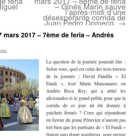
e feria
mars 2017 – 8ème de feria
iguel
– Ginés Marín sauve
l’après-midi d’une
désespérante corrida de
Juan Pedro Domecq.
→
17 mars 2017 – 7ème de feria – Andrés
llac
La question de la journée pourrait être :
Selon vous, quel est celui des trois toreros
de la journée : David Fandila « El
Fandi », José María Manzanares ou
Andrés Roca Rey, qui a attiré les
aficionados et le grand public pour que la
corrida de ce jour ait été donnée à
guichets fermés ? Ceux qui répondront
en faveur du jeune Péruvien n’auront pas
tort bien que les partisans de « El Fandi »
étaient sans doute nombreux, pour preuve