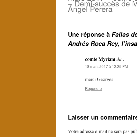
– Demi-succès de M
Ángel Perera
Une réponse à
Fallas d
Andrés Roca Rey, l’insa
comte Myriam
dit :
18 mars 2017 à 12:25 PM
merci Georges
Répondre
Laisser un commentair
Votre adresse e-mail ne sera pas pub