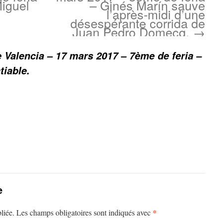
iguel
– Ginés Marín sauve
l’après-midi d’une
désespérante corrida de
Juan Pedro Domecq.
→
e Valencia – 17 mars 2017 – 7ème de feria –
tiable.
e
*
liée.
Les champs obligatoires sont indiqués avec