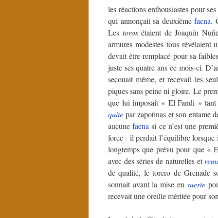
les réactions enthousiastes pour ses
qui annonçait sa deuxième
faena
. 
Les
toros
étaient de Joaquín Nuñe
armures modestes tous révélaient un
devait être remplacé pour sa faible
juste ses quatre ans ce mois-ci. D’ai
secouait même, et recevait les seu
piques sans peine ni gloire. Le premi
que lui imposait « El Fandi » tant 
quite
par zapotinas et son entame 
aucune
faena
si ce n’est une premi
force - il perdait l’équilibre lorsqu
longtemps que prévu pour que « El 
avec des séries de naturelles et
rem
de qualité, le torero de Grenade s
sonnait avant la mise en
suerte
pou
recevait une oreille méritée pour son 