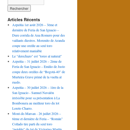
Articles Récents
Azpeitia 1er août 2026 – 3ème et
dernière de Feria de San Ignacio –
Dure corrida de Ana Romero pour des
vaillants diestros. Morenito de Aranda
coupe une oreille au seul toro
relativement maniable
Le "derechazo" est "toreo al natural"
Azpeitia – 31 juillet 2026 – 2ème de
Feria de San Ignacio – Emilio de Justo
coupe deux oreilles de “Bogotá-40” de
Murteira Grave primé de la vuelta al
ruedo.
Azpeitia – 30 juillet 2026 – 1ère de la
San Ignacio - Samuel Navalón
irrésisble pour sa présentation à La
Bombonera au meilleur toro du lot
Loreto Charro.
Mont-de-Marsan - 26 juillet 2026 –
6ème et dernière de Feria – “Román”
Collado tire parti du seul toro
“potable” du lot de Victorino Martín.