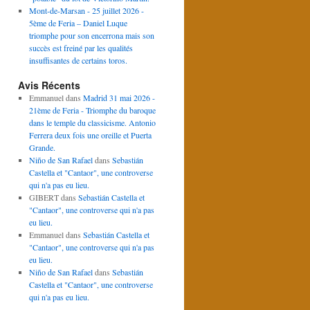
Mont-de-Marsan - 25 juillet 2026 -
5ème de Feria – Daniel Luque
triomphe pour son encerrona mais son
succès est freiné par les qualités
insuffisantes de certains toros.
Avis Récents
Emmanuel
dans
Madrid 31 mai 2026 -
21ème de Feria - Triomphe du baroque
dans le temple du classicisme. Antonio
Ferrera deux fois une oreille et Puerta
Grande.
Niño de San Rafael
dans
Sebastián
Castella et "Cantaor", une controverse
qui n'a pas eu lieu.
GIBERT
dans
Sebastián Castella et
"Cantaor", une controverse qui n'a pas
eu lieu.
Emmanuel
dans
Sebastián Castella et
"Cantaor", une controverse qui n'a pas
eu lieu.
Niño de San Rafael
dans
Sebastián
Castella et "Cantaor", une controverse
qui n'a pas eu lieu.