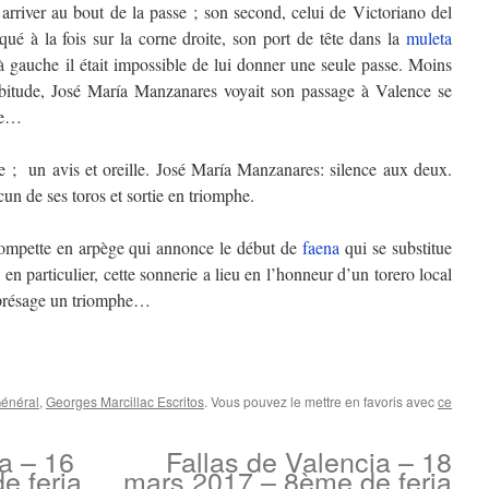
arriver au bout de la passe ; son second, celui de Victoriano del
qué à la fois sur la corne droite, son port de tête dans la
muleta
 à gauche il était impossible de lui donner une seule passe. Moins
abitude, José María Manzanares voyait son passage à Valence se
ale…
e ; un avis et oreille. José María Manzanares: silence aux deux.
un de ses toros et sortie en triomphe.
rompette en arpège qui annonce le début de
faena
qui se substitue
en particulier, cette sonnerie a lieu en l’honneur d’un torero local
 présage un triomphe…
énéral
,
Georges Marcillac Escritos
. Vous pouvez le mettre en favoris avec
ce
a – 16
Fallas de Valencia – 18
e feria
mars 2017 – 8ème de feria