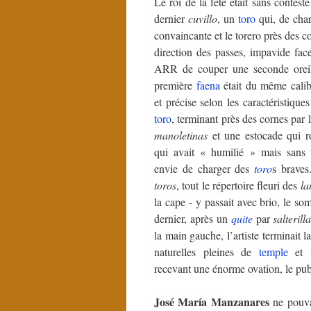
Le roi de la fête était sans contest
dernier
cuvillo
, un
toro
qui, de char
convaincante et le torero près des 
direction des passes, impavide fa
ARR de couper une seconde oreille
première
faena
était du même calibr
et précise selon les caractéristique
toro
, terminant près des cornes par 
manoletinas
et une estocade qui r
qui avait « humilié » mais sans 
envie de charger des
toro
s braves
toros
, tout le répertoire fleuri des
la
la cape - y passait avec brio, le so
dernier, après un
quite
par
salterill
la main gauche, l’artiste terminait l
naturelles pleines de
temple
et i
recevant une énorme ovation, le pub
José María Manzanares
ne pouva