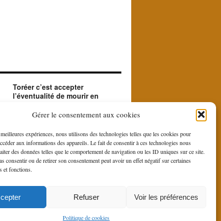
Toréer c’est accepter
l’éventualité de mourir en
créant le beau.
ue
Le matador accepte en toréant l'éventualité de
Gérer le consentement aux cookies
sa mort. Il le fait car il est à la recherche du
beau et du sublime que le contraste entre la
s meilleures expériences, nous utilisons des technologies telles que les cookies pour
force et la bravoure du toro et la douce
accéder aux informations des appareils. Le fait de consentir à ces technologies nous
gestuelle du toreo, fait naître du rituel de la
raiter des données telles que le comportement de navigation ou les ID uniques sur ce site.
corrida.
pas consentir ou de retirer son consentement peut avoir un effet négatif sur certaines
s et fonctions.
is
cepter
Refuser
Voir les préférences
Fièrement propulsé par WordPress
Politique de cookies