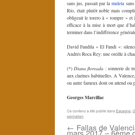
sans jus, passait par la
muleta
sans 
Río, était plutôt noble mais compli
obligeait le torero à « rompre » et
efficace à la mise à mort que d’h
terminer dans l’indifférence génér
David Fandila « El Fandi »: silenc
Andrés Roca Rey: une oreille à chac
(*)
Diana floreada
: sonnerie de t
aux clarines habituelles. A Valence, 
ou autre fameux dont on attend ou
Georges Marcillac
Ce contenu a été publié dans
Espagne
,
G
permalien
.
←
Fallas de Valenci
mars 2017 – 6ème d