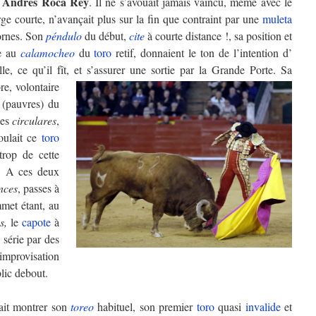
Andrés Roca Rey
e
. Il ne s’avouait jamais vaincu, même avec le
ge courte, n’avançait plus sur la fin que contraint par une
muleta
cornes. Son
péndulo
du début,
cite
à courte distance !, sa position et
ce au
calamocheo
du
toro
retif, donnaient le ton de l’intention d’
, ce qu’il fît, et s’assurer une sortie par la Grande Porte.
Sa
e, volontaire
s (pauvres) du
les
circulares
,
oulait ce
toro
trop de cette
. A ces deux
nces
, passes à
mmet étant, au
as,
le
capote
à
a série par des
mprovisation
lic debout.
it montrer son
toreo
habituel, son premier
toro
quasi
invalide
et