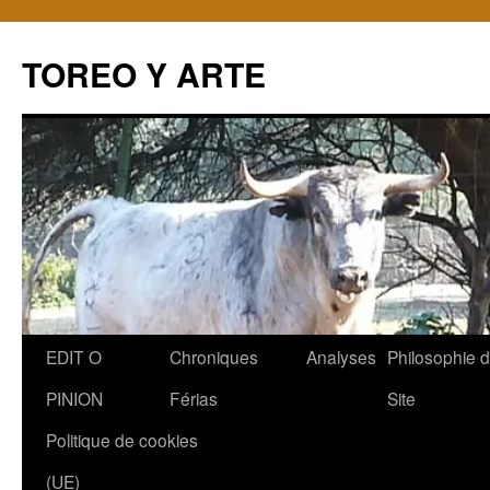
TOREO Y ARTE
Aller
EDIT O
Chroniques
Analyses
Philosophie 
au
PINION
Férias
Site
contenu
Politique de cookies
(UE)