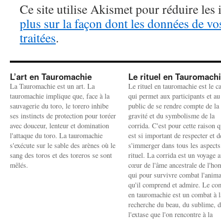
Ce site utilise Akismet pour réduire les 
plus sur la façon dont les données de v
traitées
.
L’art en Tauromachie
Le rituel en Tauromach
La Tauromachie est un art. La
Le rituel en tauromachie est le c
tauromachie implique que, face à la
qui permet aux participants et au
sauvagerie du toro, le torero inhibe
public de se rendre compte de la
ses instincts de protection pour toréer
gravité et du symbolisme de la
avec douceur, lenteur et domination
corrida. C'est pour cette raison q
l'attaque du toro. La tauromachie
est si important de respecter et d
s'exécute sur le sable des arènes où le
s'immerger dans tous les aspects
sang des toros et des toreros se sont
rituel. La corrida est un voyage 
mêlés.
cœur de l'âme ancestrale de l'h
qui pour survivre combat l'anima
qu'il comprend et admire. Le co
en tauromachie est un combat à l
recherche du beau, du sublime, 
l'extase que l'on rencontre à la