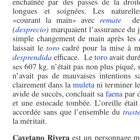
enchaînée par des passes de la droit
longues et soignées. Les naturelle
«courant la main» avec
remate
de l
(
desprecio
)
marquaient l’assurance du j
simple changement de main après les
laissait le
toro
cadré pour la mise à m
desprendida
efficace. Le
toro
avait dur
ses 607 kg. n’était pas non plus piqué, s
n’avait pas de mauvaises intentions s
clairement dans la
muleta
ni terminer l
avide de succès, concluait sa
faena
par 
et une estocade tombée. L’oreille était 
accordée sans que l’ensemble du
trast
la méritait.
Cayetano Rivera
est un personnage mé