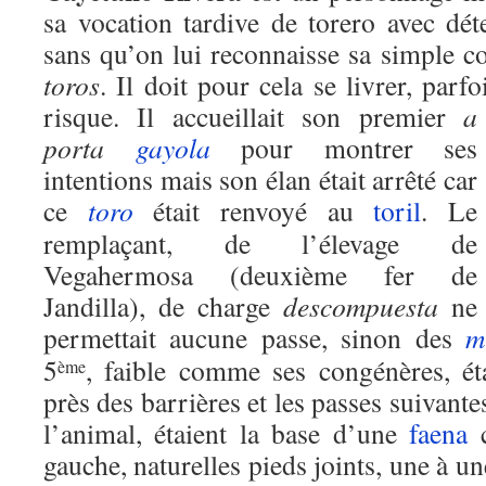
sa vocation tardive de torero avec dét
sans qu’on lui reconnaisse sa simple c
toros
. Il doit pour cela se livrer, parfo
risque.
Il accueillait son premier
a
porta
gayola
pour montrer ses
intentions mais son élan était arrêté car
ce
toro
était renvoyé au
toril
. Le
remplaçant, de l’élevage de
Vegahermosa (deuxième fer de
Jandilla), de charge
descompuesta
ne
permettait aucune passe, sinon des
m
5
, faible comme ses congénères, ét
ème
près des barrières et les passes suivant
l’animal, étaient la base d’une
faena
c
gauche, naturelles pieds joints, une à un