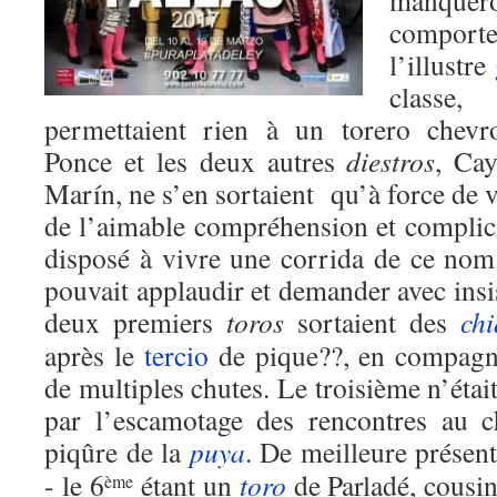
manquer
compor
l’illustre
classe,
permettaient rien à un torero che
Ponce et les deux autres
diestros
, Cay
Marín, ne s’en sortaient qu’à force de 
de l’aimable compréhension et complici
disposé à vivre une corrida de ce nom 
pouvait applaudir et demander avec insis
deux premiers
toros
sortaient des
chi
après le
tercio
de pique??, en compag
de multiples chutes. Le troisième n’étai
par l’escamotage des rencontres au c
piqûre de la
puya
. De meilleure présent
- le 6
étant un
toro
de Parladé, cousin
ème