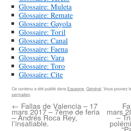
Glossaire: Muleta
Glossaire: Remate
Glossaire: Gayola
Glossaire: Toril
Glossaire: Canal
Glossaire: Faena
Glossaire: Vara
Glossaire: Toro
Glossaire: Cite
Ce contenu a été publié dans
Espagne
,
Général
. Vous pouvez l
permalien
.
←
Fallas de Valencia – 17
Fa
mars 2017 – 7ème de feria
mars 2
– Andrés Roca Rey,
– Tr
l’insatiable.
polémi
“P