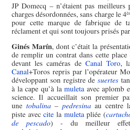
JP Domecq – n’étaient pas meilleurs 
charges désordonnées, sans charge le 4
è
pour cette marque de fabrique de 
réclament et qui sont toujours prisés pa
Ginés Marín
, dont c’était la présentat
de remplir un contrat dans cette place
devant les caméras de
Canal
Toro
, 
Canal
+Toros repris par l’opérateur Mo
développant son registre de
suertes
tan
à la cape qu’à la
muleta
avec aplomb e
science. Il accueillait son premier pa
une
tobalina
–
pedresina
au centre l
piste avec
cite
la
muleta
pliée (
cartuch
de pescado
) - du meilleur effet