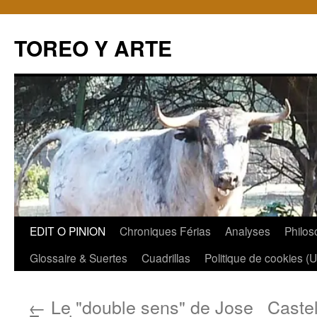
TOREO Y ARTE
Aller
EDIT O PINION
Chroniques Férias
Analyses
Philos
au
Glossaire & Suertes
Cuadrillas
Politique de cookies (
contenu
←
Le "double sens" de Jose
Castel