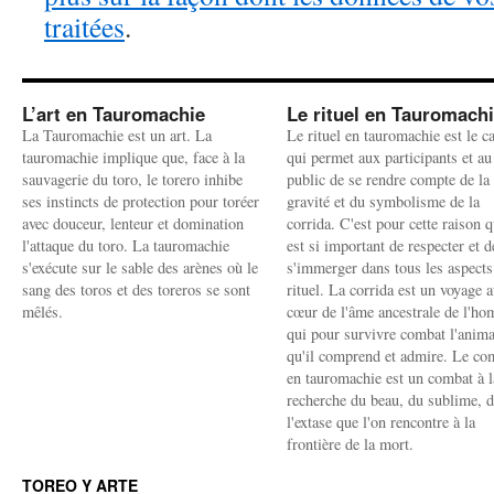
traitées
.
L’art en Tauromachie
Le rituel en Tauromach
La Tauromachie est un art. La
Le rituel en tauromachie est le c
tauromachie implique que, face à la
qui permet aux participants et au
sauvagerie du toro, le torero inhibe
public de se rendre compte de la
ses instincts de protection pour toréer
gravité et du symbolisme de la
avec douceur, lenteur et domination
corrida. C'est pour cette raison q
l'attaque du toro. La tauromachie
est si important de respecter et d
s'exécute sur le sable des arènes où le
s'immerger dans tous les aspects
sang des toros et des toreros se sont
rituel. La corrida est un voyage 
mêlés.
cœur de l'âme ancestrale de l'h
qui pour survivre combat l'anima
qu'il comprend et admire. Le co
en tauromachie est un combat à l
recherche du beau, du sublime, 
l'extase que l'on rencontre à la
frontière de la mort.
TOREO Y ARTE