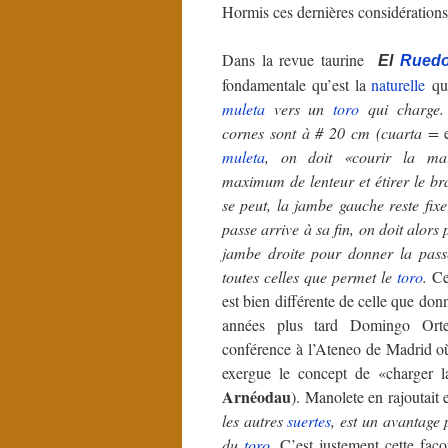
Hormis ces dernières considération
Dans la revue taurine
El
Rued
fondamentale qu’est la
naturelle
qu
muleta
vers un
toro
qui charge.
cornes sont à # 20 cm (cuarta =
muleta
, on doit «courir la ma
maximum de lenteur et étirer le bra
se peut, la jambe gauche reste fixe
passe arrive à sa fin, on doit alors 
jambe droite pour donner la passe
toutes celles que permet le
toro
.
Ce
est bien différente de celle que do
années plus tard Domingo Ort
conférence à l’Ateneo de Madrid où
exergue le concept de «charger 
Arnéodau
). Manolete en rajoutait
les autres
suertes
, est un avantage p
du
toro
. C’est justement cette fa