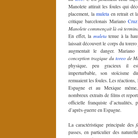
Manolete attirait les foules qui dé
placement, la
muleta
en retrait et l
critique barcelonais Mariano
Cruz
Manolete commençait là où terminait
En effet, la
muleta
tenue à la hau
laissait découvert le corps du torero 
augmentait le danger. Marian
conception tragique du
toreo
de Ma
physique, peu gracieux il es
imperturbable, son stoïcisme di
remuaient les foules. Les réactions,
Espagne et au Mexique même, 
nombreux extraits de films et repo
officielle franquiste d’actualités,
d’après-guerre en Espagne.
La caractéristique principale des
f
passes, en particulier des naturel