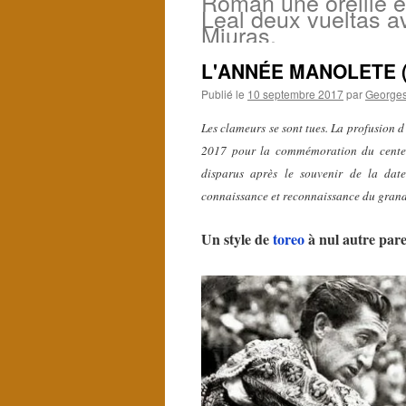
Román une oreille e
Leal deux vueltas a
Miuras.
L'ANNÉE MANOLETE (I
Publié le
10 septembre 2017
par
Georges
Les clameurs se sont tues. La profusion 
2017 pour la commémoration du centena
disparus après le souvenir de la date
connaissance et reconnaissance du grand
Un style de
toreo
à nul autre parei