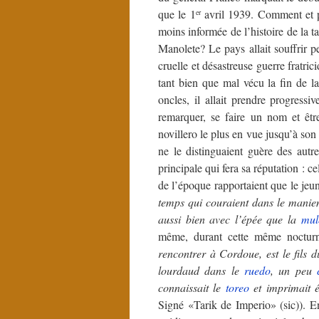
que le 1
avril 1939. Comment et po
er
moins informée de l’histoire de la 
Manolete? Le pays allait souffrir 
cruelle et désastreuse guerre fratri
tant bien que mal vécu la fin de l
oncles, il allait prendre progress
remarquer, se faire un nom et êt
novillero le plus en vue jusqu’à son 
ne le distinguaient guère des autre
principale qui fera sa réputation : c
de l’époque rapportaient que le je
temps qui couraient dans le mani
aussi bien avec l’épée que la
mul
même, durant cette même nocturn
rencontrer à Cordoue, est le fil
lourdaud dans le
ruedo
, un peu
connaissait le
toreo
et imprimait é
Signé «Tarik de Imperio» (sic)). Ens