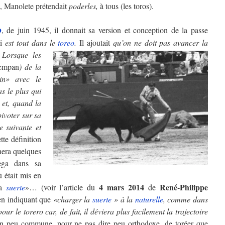
s, Manolete prétendait
poderles,
à tous (les toros).
, de juin 1945, il donnait sa version et conception de la passe
o
i
est tout dans le
toreo
.
Il ajoutait
qu’on ne doit pas avancer la
 Lorsque les
empan
) de la
in» avec le
s le plus qui
 et, quand la
pivoter sur sa
 suivante et
tte définition
nnera quelques
ega dans sa
 était mis en
4 mars 2014
René-Philippe
la
suerte
»… (voir l’article du
de
 en indiquant que
«charger la
suerte
» à la
naturelle
, comme dans
our le torero car, de fait, il déviera plus facilement la trajectoire
çon peu commune, pour ne pas dire peu orthodoxe, de toréer que