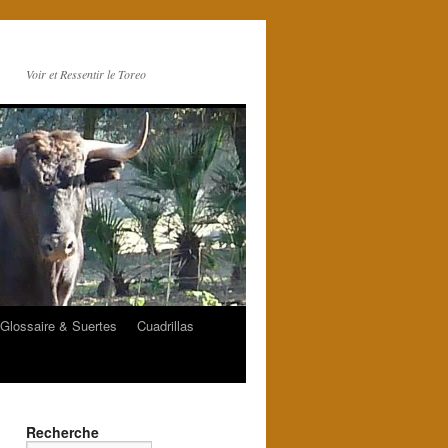
Voir et Ressentir le Toreo
Glossaire & Suertes
Cuadrillas
Recherche