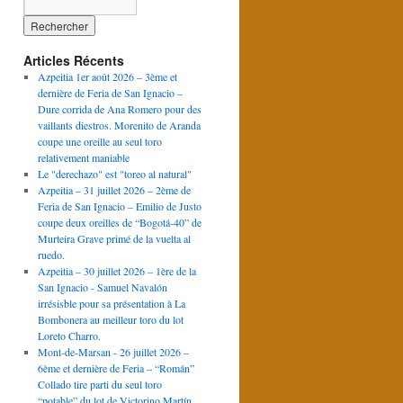
Articles Récents
Azpeitia 1er août 2026 – 3ème et
dernière de Feria de San Ignacio –
Dure corrida de Ana Romero pour des
vaillants diestros. Morenito de Aranda
coupe une oreille au seul toro
relativement maniable
Le "derechazo" est "toreo al natural"
Azpeitia – 31 juillet 2026 – 2ème de
Feria de San Ignacio – Emilio de Justo
coupe deux oreilles de “Bogotá-40” de
Murteira Grave primé de la vuelta al
ruedo.
Azpeitia – 30 juillet 2026 – 1ère de la
San Ignacio - Samuel Navalón
irrésisble pour sa présentation à La
Bombonera au meilleur toro du lot
Loreto Charro.
Mont-de-Marsan - 26 juillet 2026 –
6ème et dernière de Feria – “Román”
Collado tire parti du seul toro
“potable” du lot de Victorino Martín.