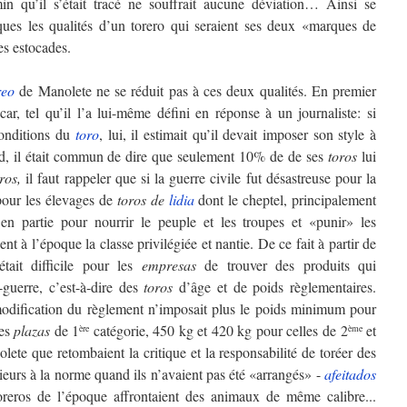
in qu’il s’était tracé ne souffrait aucune déviation… Ainsi se
iques les qualités d’un torero qui seraient ses deux «marques de
es estocades.
reo
de Manolete ne se réduit pas à ces deux qualités. En premier
car, tel qu’il l’a lui-même défini en réponse à un journaliste: si
conditions du
toro
, lui, il estimait qu’il devait imposer son style à
ard, il était commun de dire que seulement 10% de de ses
toros
lui
ros,
il faut rappeler que si la guerre civile fut désastreuse pour la
 pour les élevages de
toros de
lidia
dont le cheptel, principalement
en partie pour nourrir le peuple et les troupes et «punir» les
ent à l’époque la classe privilégiée et nantie. De ce fait à partir de
tait difficile pour les
empresas
de trouver des produits qui
-guerre, c’est-à-dire des
toros
d’âge et de poids règlementaires.
modification du règlement n’imposait plus le poids minimum pour
les
plazas
de 1
catégorie, 450 kg et 420 kg pour celles de 2
et
ère
ème
ete que retombaient la critique et la responsabilité de toréer des
rieurs à la norme quand ils n’avaient pas été «arrangés» -
afeitados
toreros de l’époque affrontaient des animaux de même calibre...