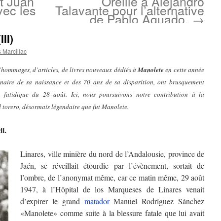
t Juan
Oreille à Alejandro
vec les
Talavante pour l’alternative
de Pablo Aguado.
→
II)
 Marcillac
d’hommages, d’articles, de livres nouveaux dédiés à
Manolete
en cette année
ire de sa naissance et des 70 ans de sa disparition, ont brusquement
 fatidique du 28 août. Ici, nous poursuivons notre contribution à la
 torero, désormais légendaire que fut Manolete.
l.
Linares, ville minière du nord de l’Andalousie, province de
Jaén, se réveillait étourdie par l’évènement, sortait de
l’ombre, de l’anonymat même, car ce matin même, 29 août
1947, à l’Hôpital de los Marqueses de Linares venait
d’expirer le grand
matador
Manuel Rodríguez Sánchez
«Manolete» comme suite à la blessure fatale que lui avait