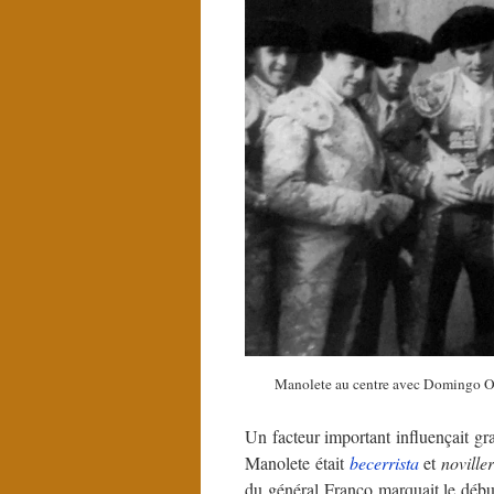
Manolete au centre avec Domingo
Un facteur important influençait gra
Manolete était
becerrista
et
noville
du général Franco marquait le début