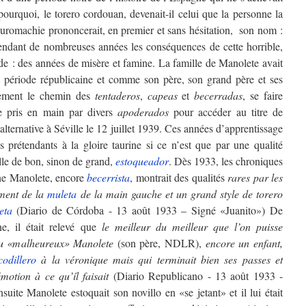
urquoi, le torero cordouan, devenait-il celui que la personne la
tauromachie prononcerait, en premier et sans hésitation, son nom :
pendant de nombreuses années les conséquences de cette horrible,
cide : des années de misère et famine. La famille de Manolete avait
a période républicaine et comme son père, son grand père et ses
ivement le chemin des
tentaderos
,
capeas
et
becerradas
, se faire
re pris en main par divers
apoderados
pour accéder au titre de
alternative à Séville le 12 juillet 1939. Ces années d’apprentissage
s prétendants à la gloire taurine si ce n’est que par une qualité
elle de bon, sinon de grand,
estoqueador
. Dès 1933, les chroniques
une Manolete, encore
becerrista
, montrait des qualités
rares par les
ement de la
muleta
de la main gauche et un grand style de torero
eta
(Diario de Córdoba - 13 août 1933 – Signé «Juanito») De
e, il était relevé que
le meilleur du meilleur
que l’on puisse
s du «malheureux» Manolete
(son père, NDLR),
encore un enfant,
codillero
à la véronique mais qui terminait bien ses passes et
motion à ce qu’íl faisait
(Diario Republicano - 13 août 1933 -
uite Manolete estoquait son novillo en «se jetant» et il lui était