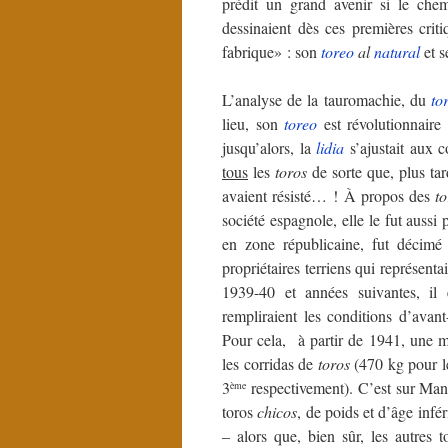
prédit un grand avenir si le chem
dessinaient dès ces premières crit
fabrique» : son
toreo
al
natural
et s
L’analyse de la tauromachie, du
to
lieu, son
toreo
est révolutionnaire 
jusqu’alors, la
lidia
s’ajustait aux 
tous
les
toros
de sorte que, plus t
avaient résisté… ! À propos des
to
société espagnole, elle le fut aussi
en zone républicaine, fut décimé 
propriétaires terriens qui représentai
1939-40 et années suivantes, il é
rempliraient les conditions d’avant
Pour cela, à partir de 1941, une 
les corridas de
toros
(470 kg pour 
3
respectivement). C’est sur Manol
ème
toros
chicos
, de poids et d’âge infé
– alors que, bien sûr, les autres 