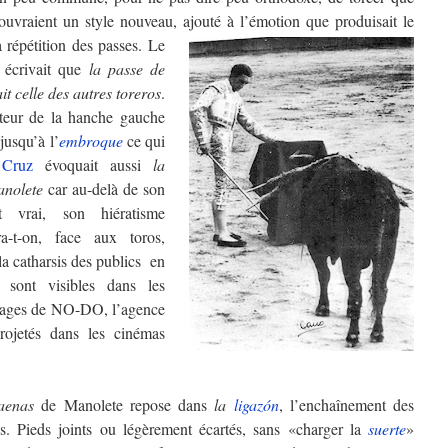
couvraient un style nouveau, ajouté à l’émotion que produisait le
a répétition des passes.
Le
écrivait que
la passe de
 celle des autres toreros
.
teur de la hanche gauche
jusqu’à l’
embroque
ce qui
o
Cruz
évoquait aussi
la
nolete
car au-delà de son
t vrai, son hiératisme
ra-t-on, face aux toros,
 la catharsis des publics en
sont visibles dans les
rtages de NO-DO, l’agence
 projetés dans les cinémas
aenas
de Manolete repose dans
la
ligazón
, l’enchaînement des
les. Pieds joints ou légèrement écartés, sans «charger la
suerte
»