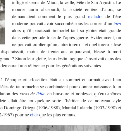
infligé «Islero» de Miura, la veille, Fête de San Agustín. Le
monde taurin abasourdi, la société entière d’alors, se
demandaient comment le plus grand
matador
de l’ère
moderne pouvait avoir succombé sous les cornes d’un
toro
alors qu’il paraissait immortel tant sa gloire était grande
dans cette période triste de l’après-guerre. Evidemment, on
ne pouvait oublier qu’un autre torero – et quel torero : José
isparaissait, moins de trente ans auparavent, blessé à mort
grand ? Sinon leur gloire, leur destin tragique s’inscrivait dans des
 demeurait une référence pour les générations suivantes.
à l’époque où «Joselito» était au sommet et formait avec Juan
èles de tauromachie se combinaient pour donner naissance à un
lution des
toros de
lidia
, en bravoure et noblesse, qu’eux-mêmes
e allait être en quelque sorte l’héritier de ce nouveau style
omme Domingo Ortega (1906-1988), Marcial Lalanda (1903-1990) et
2-1967) pour ne
citer
que les plus connus.