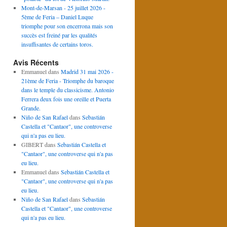
Mont-de-Marsan - 25 juillet 2026 -
5ème de Feria – Daniel Luque
triomphe pour son encerrona mais son
succès est freiné par les qualités
insuffisantes de certains toros.
Avis Récents
Emmanuel
dans
Madrid 31 mai 2026 -
21ème de Feria - Triomphe du baroque
dans le temple du classicisme. Antonio
Ferrera deux fois une oreille et Puerta
Grande.
Niño de San Rafael
dans
Sebastián
Castella et "Cantaor", une controverse
qui n'a pas eu lieu.
GIBERT
dans
Sebastián Castella et
"Cantaor", une controverse qui n'a pas
eu lieu.
Emmanuel
dans
Sebastián Castella et
"Cantaor", une controverse qui n'a pas
eu lieu.
Niño de San Rafael
dans
Sebastián
Castella et "Cantaor", une controverse
qui n'a pas eu lieu.