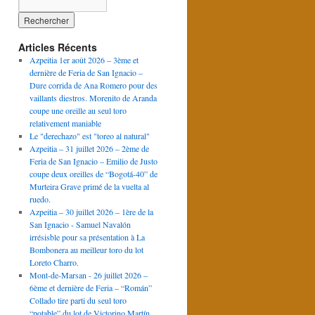
Articles Récents
Azpeitia 1er août 2026 – 3ème et
dernière de Feria de San Ignacio –
Dure corrida de Ana Romero pour des
vaillants diestros. Morenito de Aranda
coupe une oreille au seul toro
relativement maniable
Le "derechazo" est "toreo al natural"
Azpeitia – 31 juillet 2026 – 2ème de
Feria de San Ignacio – Emilio de Justo
coupe deux oreilles de “Bogotá-40” de
Murteira Grave primé de la vuelta al
ruedo.
Azpeitia – 30 juillet 2026 – 1ère de la
San Ignacio - Samuel Navalón
irrésisble pour sa présentation à La
Bombonera au meilleur toro du lot
Loreto Charro.
Mont-de-Marsan - 26 juillet 2026 –
6ème et dernière de Feria – “Román”
Collado tire parti du seul toro
“potable” du lot de Victorino Martín.