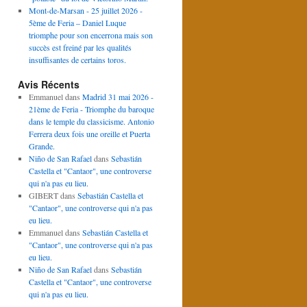
Mont-de-Marsan - 25 juillet 2026 -
5ème de Feria – Daniel Luque
triomphe pour son encerrona mais son
succès est freiné par les qualités
insuffisantes de certains toros.
Avis Récents
Emmanuel
dans
Madrid 31 mai 2026 -
21ème de Feria - Triomphe du baroque
dans le temple du classicisme. Antonio
Ferrera deux fois une oreille et Puerta
Grande.
Niño de San Rafael
dans
Sebastián
Castella et "Cantaor", une controverse
qui n'a pas eu lieu.
GIBERT
dans
Sebastián Castella et
"Cantaor", une controverse qui n'a pas
eu lieu.
Emmanuel
dans
Sebastián Castella et
"Cantaor", une controverse qui n'a pas
eu lieu.
Niño de San Rafael
dans
Sebastián
Castella et "Cantaor", une controverse
qui n'a pas eu lieu.