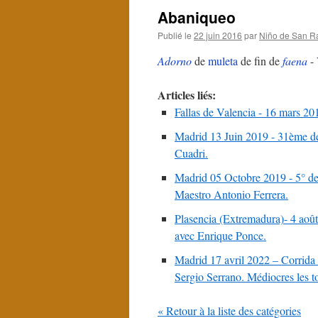
Abaniqueo
Publié le
22 juin 2016
par
Niño de San R
Adorno
de
muleta
de fin de
faena
- 
Articles liés:
Fallas de Valencia - 16 mars 20
Madrid 13 Juin 2019 - 31ème de
Cuadri.
Madrid 05 Octobre 2019 - 5° de
Maestro Antonio Ferrera.
Plasencia (Extremadura)- 4 août
avec Enrique Ponce.
Madrid 17 avril 2022 – Corrida 
Sergio Serrano. Médiocres les t
« Retour à la liste des catégories