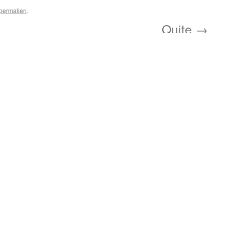
permalien
.
Quite
→