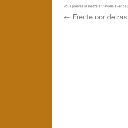
Vous pouvez la mettre en favoris avec
ce 
←
Frente por detras