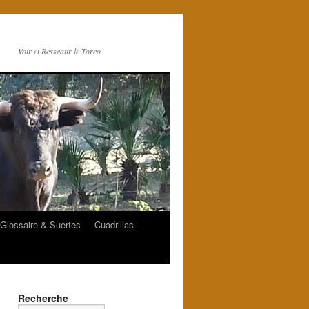
Voir et Ressentir le Toreo
Glossaire & Suertes
Cuadrillas
Recherche