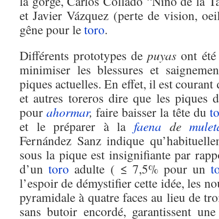
la gorge, Carlos Collado “Niño de la T
et Javier Vázquez (perte de vision, oe
gêne pour le
toro
.
Différents prototypes de
puyas
ont été
minimiser les blessures et saignemen
piques actuelles. En effet, il est courant
et autres toreros dire que les piques d
pour
ahormar
,
faire baisser la tête du
t
et le préparer à la
faena
de
mulet
Fernández Sanz indique qu’habituelle
sous la pique est insignifiante par ra
d’un
toro
adulte ( ≤ 7,5% pour un
t
l’espoir de démystifier cette idée, les n
pyramidale à quatre faces au lieu de tro
sans butoir encordé, garantissent une