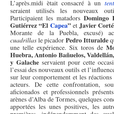
L’après.midi ètait consacré à un
ten
seraient utilisés les nouveaux outi
Domingo 
Participaient les matadors
Gutiérrez “El
Capea
”
Javier Corté
et
Morante de la Puebla, excusé) a
Pedro Itturalde
cuadrillas
le picador
qu
Mo
une telle expérience. Six toros de
Huebra, Antonio Bañuelos, Valdellá
y Galache
servaient pour cette occas
l’essai des nouveaux outils et l’influenc
sur leur comportement et les réactions
acteurs. De cette confrontation, sou
aficionados et professionnels présen
arènes d’Alba de Tormes, quelques conc
apportées les unes positives, les autr
premières, indépendamment des qual