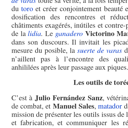
de varas
toute sa vérité, à la fois tempé
du
toro
et créer conjointement beauté e
dosification des rencontres et réduc
châtiments exagérés, inútiles et contre-
Victorino Ma
de la
lidia
.
Le
ganadero
dans son duscours. Il invitait les picad
mesure du posible, la
suerte de varas
d
n’aillent pas à l’encontre des qua
anhililées après leur passage aux piques
Les outils de toré
Julio Fernández Sanz
C’est à
, vétéri
Manuel Sales
de combat, et
,
matador
de
mission de présenter les outils issus de
et fabrication, et communiquer les r