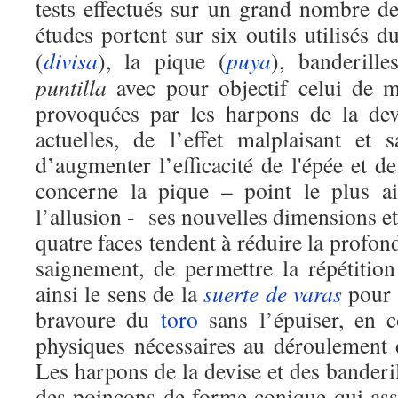
tests effectués sur un grand nombre d
études portent sur six outils utilisés d
(
divisa
), la pique (
puya
), banderill
puntilla
avec pour objectif celui de m
provoquées par les harpons de la dev
actuelles, de l’effet malplaisant et
d’augmenter l’efficacité de l'épée et d
concerne la pique – point le plus a
l’allusion - ses nouvelles dimensions e
quatre faces tendent à réduire la profond
saignement, de permettre la répétition
ainsi le sens de la
suerte de varas
pour 
bravoure du
toro
sans l’épuiser, en c
physiques nécessaires au déroulement
Les harpons de la devise et des banderi
des poinçons de forme conique qui assu