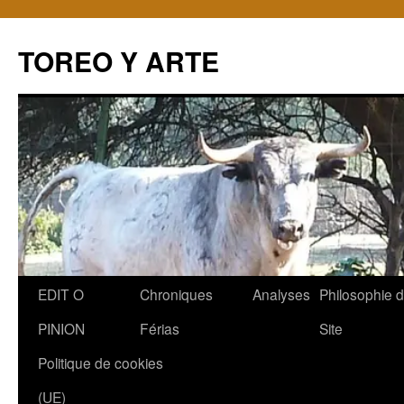
TOREO Y ARTE
Aller
EDIT O
Chroniques
Analyses
Philosophie 
au
PINION
Férias
Site
contenu
Politique de cookies
(UE)