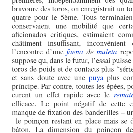
bravoure des toros, on enregistrait un t
quatre pour le 5ème. Tous terminaien
conservaient une mobilité que certa
aficionados critiques, estimaient c
châtiment insuffisant, inconvénient
l’encontre d’une
faena
de
muleta
repos
suppose qu, dans le futur, l’essai puisse
toros de poids et de contacts plus “sér
et sans doute avec une
puya
plus con
príncipe. Par contre, toutes les épées, p
eurent un effet rapide avec le
remat
efficace. Le point négatif de cette 
manque de fixation des banderilles – un
le poinçon restant en place mais se d
bâton. La dimension du poinçon dev