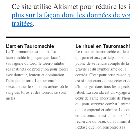
Ce site utilise Akismet pour réduire les 
plus sur la façon dont les données de v
traitées
.
L’art en Tauromachie
Le rituel en Tauromach
La Tauromachie est un art. La
Le rituel en tauromachie est le c
tauromachie implique que, face à la
qui permet aux participants et au
sauvagerie du toro, le torero inhibe
public de se rendre compte de la
ses instincts de protection pour toréer
gravité et du symbolisme de la
avec douceur, lenteur et domination
corrida. C'est pour cette raison q
l'attaque du toro. La tauromachie
est si important de respecter et d
s'exécute sur le sable des arènes où le
s'immerger dans tous les aspects
sang des toros et des toreros se sont
rituel. La corrida est un voyage 
mêlés.
cœur de l'âme ancestrale de l'h
qui pour survivre combat l'anima
qu'il comprend et admire. Le co
en tauromachie est un combat à l
recherche du beau, du sublime, 
l'extase que l'on rencontre à la