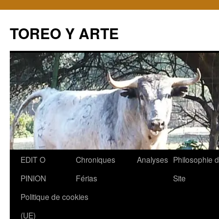
TOREO Y ARTE
Aller
EDIT O
Chroniques
Analyses
Philosophie 
au
PINION
Férias
Site
contenu
Politique de cookies
(UE)