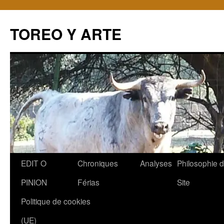
TOREO Y ARTE
Aller
EDIT O
Chroniques
Analyses
Philosophie 
au
PINION
Férias
Site
contenu
Politique de cookies
(UE)