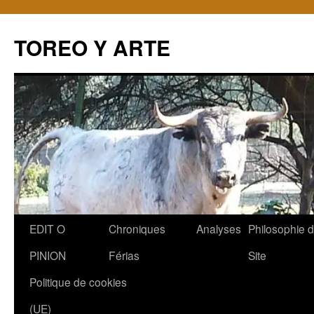
TOREO Y ARTE
Aller
EDIT O
Chroniques
Analyses
Philosophie 
au
PINION
Férias
Site
contenu
Politique de cookies
(UE)