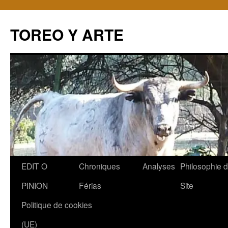
TOREO Y ARTE
Aller
EDIT O
Chroniques
Analyses
Philosophie 
au
PINION
Férias
Site
contenu
Politique de cookies
(UE)