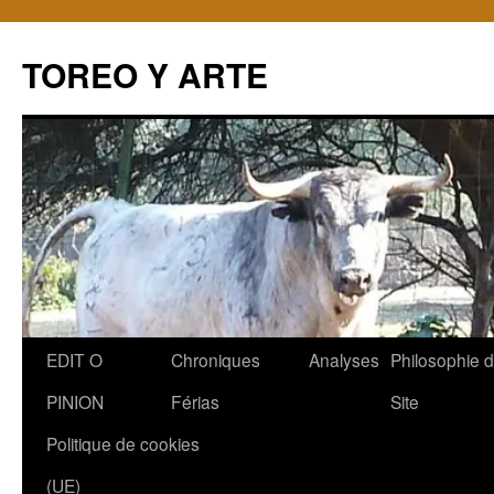
TOREO Y ARTE
Aller
EDIT O
Chroniques
Analyses
Philosophie 
au
PINION
Férias
Site
contenu
Politique de cookies
(UE)