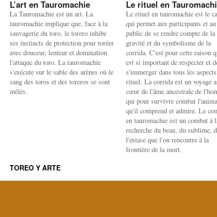
L’art en Tauromachie
Le rituel en Tauromach
La Tauromachie est un art. La
Le rituel en tauromachie est le c
tauromachie implique que, face à la
qui permet aux participants et au
sauvagerie du toro, le torero inhibe
public de se rendre compte de la
ses instincts de protection pour toréer
gravité et du symbolisme de la
avec douceur, lenteur et domination
corrida. C'est pour cette raison q
l'attaque du toro. La tauromachie
est si important de respecter et d
s'exécute sur le sable des arènes où le
s'immerger dans tous les aspects
sang des toros et des toreros se sont
rituel. La corrida est un voyage 
mêlés.
cœur de l'âme ancestrale de l'h
qui pour survivre combat l'anima
qu'il comprend et admire. Le co
en tauromachie est un combat à l
recherche du beau, du sublime, 
l'extase que l'on rencontre à la
frontière de la mort.
TOREO Y ARTE