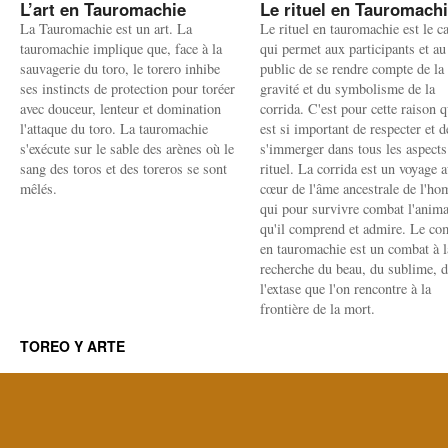
L’art en Tauromachie
Le rituel en Tauromach
La Tauromachie est un art. La
Le rituel en tauromachie est le c
tauromachie implique que, face à la
qui permet aux participants et au
sauvagerie du toro, le torero inhibe
public de se rendre compte de la
ses instincts de protection pour toréer
gravité et du symbolisme de la
avec douceur, lenteur et domination
corrida. C'est pour cette raison q
l'attaque du toro. La tauromachie
est si important de respecter et d
s'exécute sur le sable des arènes où le
s'immerger dans tous les aspects
sang des toros et des toreros se sont
rituel. La corrida est un voyage 
mêlés.
cœur de l'âme ancestrale de l'h
qui pour survivre combat l'anima
qu'il comprend et admire. Le co
en tauromachie est un combat à l
recherche du beau, du sublime, 
l'extase que l'on rencontre à la
frontière de la mort.
TOREO Y ARTE