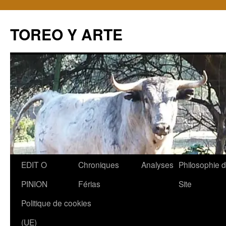
TOREO Y ARTE
Aller
EDIT O
Chroniques
Analyses
Philosophie 
au
PINION
Férias
Site
contenu
Politique de cookies
(UE)