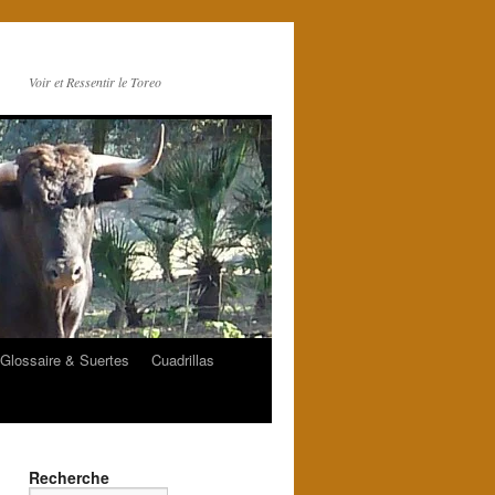
Voir et Ressentir le Toreo
Glossaire & Suertes
Cuadrillas
Recherche