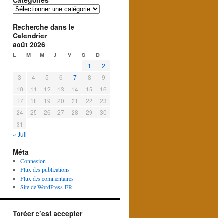
Catégories
Catégories
Recherche dans le
Calendrier
août 2026
L
M
M
J
V
S
D
1
2
3
4
5
6
7
8
9
10
11
12
13
14
15
16
17
18
19
20
21
22
23
24
25
26
27
28
29
30
31
« Juil
Méta
Connexion
Flux des publications
Flux des commentaires
Site de WordPress-FR
Toréer c’est accepter