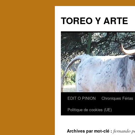
TOREO Y ARTE
EDIT O PINION
Chroniques Férias
Aller
Politique de cookies (UE)
au
contenu
fernando p
Archives par mot-clé :