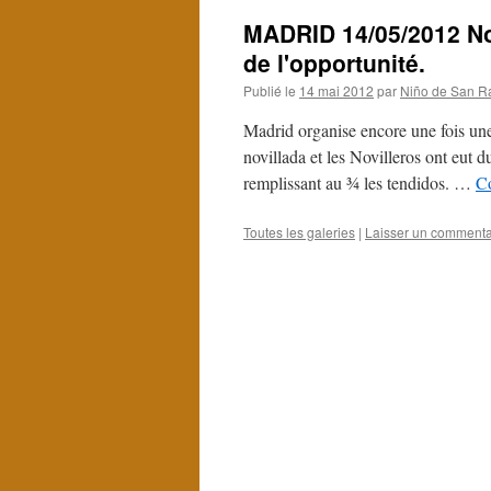
MADRID 14/05/2012 Nov
de l'opportunité.
Publié le
14 mai 2012
par
Niño de San R
Madrid organise encore une fois un
novillada et les Novilleros ont eut d
remplissant au ¾ les tendidos. …
Co
Toutes les galeries
|
Laisser un commenta