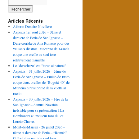
Articles Récents
Alberto Donaire Novillero
Azpeitia 1er août 2026 – 3ème et
dernière de Feria de San Ignacio –
Dure corrida de Ana Romero pour des
vaillants diestros. Morenito de Aranda
coupe une oreille au seul toro
relativement maniable
Le "derechazo" est "toreo al natural"
Azpeitia – 31 juillet 2026 – 2ème de
Feria de San Ignacio – Emilio de Justo
coupe deux oreilles de “Bogotá-40” de
Murteira Grave primé de la vuelta al
ruedo.
Azpeitia – 30 juillet 2026 – 1ère de la
San Ignacio - Samuel Navalón
irrésisble pour sa présentation à La
Bombonera au meilleur toro du lot
Loreto Charro.
Mont-de-Marsan - 26 juillet 2026 –
6ème et dernière de Feria – “Román”
Collado tire parti du seul toro