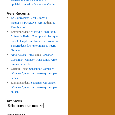
“potable” du lot de Victorino Martín.
Avis Récents
Le « derechazo » est « toreo al
natural » | TOREO Y ARTE
dans
El
Pase Natural
Emmanuel
dans
Madrid 31 mai 2026 -
21ème de Feria - Triomphe du baroque
dans le temple du classicisme. Antonio
Ferrera deux fois une oreille et Puerta
Grande.
Niño de San Rafael
dans
Sebastián
Castella et "Cantaor", une controverse
qui n'a pas eu lieu.
GIBERT
dans
Sebastián Castella et
"Cantaor", une controverse qui n'a pas
eu lieu.
Emmanuel
dans
Sebastián Castella et
"Cantaor", une controverse qui n'a pas
eu lieu.
Archives
Archives