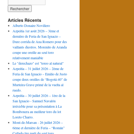
Articles Récents
Alberto Donaire Novillero
Azpeitia 1er août 2026 – 3ème et
dernière de Feria de San Ignacio –
Dure corrida de Ana Romero pour des
vaillants diestros. Morenito de Aranda
coupe une oreille au seul toro
relativement maniable
Le "derechazo" est "toreo al natural"
Azpeitia – 31 juillet 2026 – 2ème de
Feria de San Ignacio – Emilio de Justo
coupe deux oreilles de “Bogotá-40” de
Murteira Grave primé de la vuelta al
ruedo.
Azpeitia – 30 juillet 2026 – 1ère de la
San Ignacio - Samuel Navalón
irrésisble pour sa présentation à La
Bombonera au meilleur toro du lot
Loreto Charro.
Mont-de-Marsan - 26 juillet 2026 –
6ème et dernière de Feria – “Román”
Collado tire parti du seul toro