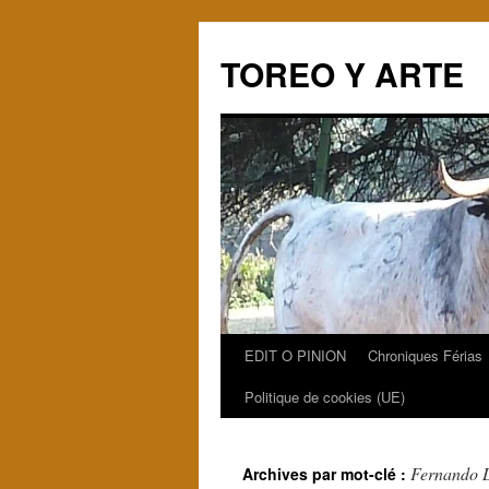
TOREO Y ARTE
EDIT O PINION
Chroniques Férias
Aller
Politique de cookies (UE)
au
contenu
Fernando 
Archives par mot-clé :