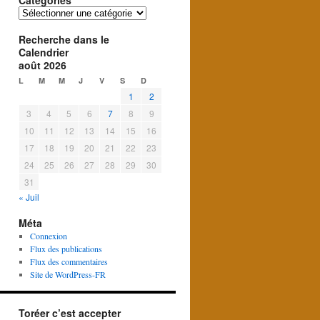
Catégories
Catégories
Recherche dans le
Calendrier
août 2026
L
M
M
J
V
S
D
1
2
3
4
5
6
7
8
9
10
11
12
13
14
15
16
17
18
19
20
21
22
23
24
25
26
27
28
29
30
31
« Juil
Méta
Connexion
Flux des publications
Flux des commentaires
Site de WordPress-FR
Toréer c’est accepter