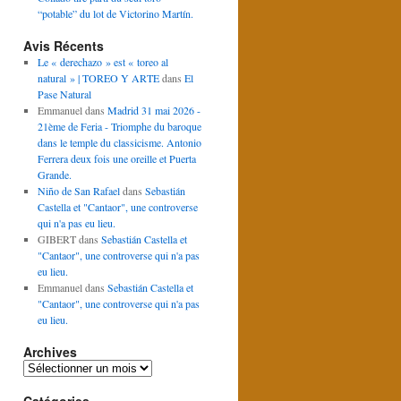
“potable” du lot de Victorino Martín.
Avis Récents
Le « derechazo » est « toreo al
natural » | TOREO Y ARTE
dans
El
Pase Natural
Emmanuel
dans
Madrid 31 mai 2026 -
21ème de Feria - Triomphe du baroque
dans le temple du classicisme. Antonio
Ferrera deux fois une oreille et Puerta
Grande.
Niño de San Rafael
dans
Sebastián
Castella et "Cantaor", une controverse
qui n'a pas eu lieu.
GIBERT
dans
Sebastián Castella et
"Cantaor", une controverse qui n'a pas
eu lieu.
Emmanuel
dans
Sebastián Castella et
"Cantaor", une controverse qui n'a pas
eu lieu.
Archives
Archives