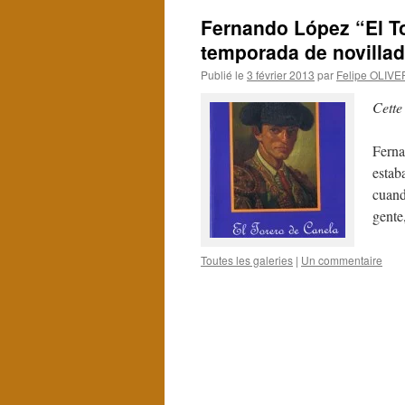
Fernando López “El To
temporada de novillad
Publié le
3 février 2013
par
Felipe OLIV
Cette
Ferna
estab
cuand
gente
Toutes les galeries
|
Un commentaire