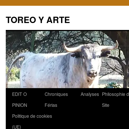
TOREO Y ARTE
Aller
EDIT O
Chroniques
Analyses
Philosophie 
au
PINION
Férias
Site
contenu
Politique de cookies
(UE)