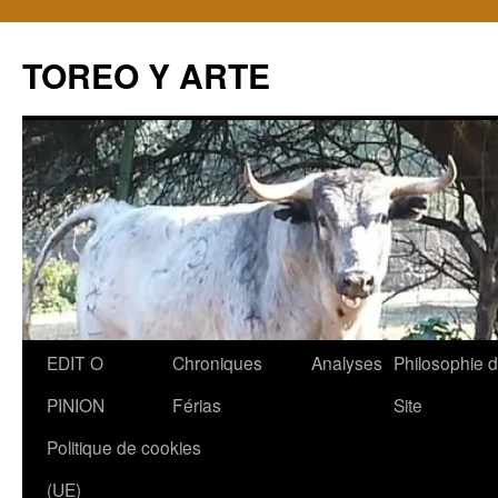
TOREO Y ARTE
Aller
EDIT O
Chroniques
Analyses
Philosophie 
au
PINION
Férias
Site
contenu
Politique de cookies
(UE)