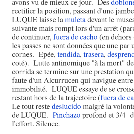
avons vu de mieux ce jour. Des
doblon
rectifier la position, passant d'une jamb
LUQUE laisse la
muleta
devant le musea
suivante mais rompt lors d'un arrêt (pa
de continuer,
fuera de cacho
(en dehors d
les passes ne sont données que une par 
cornes. Epée,
tendida
,
trasera
,
despren
coté). Lutte antinomique "à la mort" d
corrida se termine sur une prestation qu
faute d'un Alcurrucen qui navigue entre
immobilité. LUQUE essaye de se croise
restant hors de la trajectoire (
fuera de c
Le tout reste
deslucido
malgré la volonté
de LUQUE.
Pinchazo
profond et 3/4 de
l'effort. Silence.