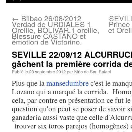
←
Bilbao 26/08/2012
SEVILL
Verdad de URDIALES 1
Princ
Oreille, BOLIVAR 1 oreille,
et Ore
Blessure CASTAÑO et
émotion de Victorino.
SEVILLE 22/09/12 ALCURRUCE
gâchent la première corrida d
Publié le
23 septembre 2012
par
Niño de San Rafael
Plus que la
mansedumbre
c'est le manqu
Lozano qui a marqué la corrida. Homogè
cela, par contre en présentation ce fut l
question qu'on peut se poser de savoir s
ganaderia aussi vaste que celle d'Alcur
trouver six toros parejos (homogènes) e