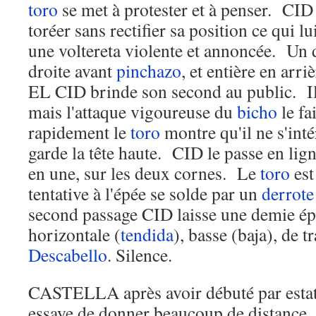
toro
se met à protester et à penser. CID 
toréer sans rectifier sa position ce qui lu
une voltereta violente et annoncée. Un 
droite avant
pinchazo
, et entière en arr
EL CID brinde son second au public. Il 
mais l'attaque vigoureuse du
bicho
le fa
rapidement le
toro
montre qu'il ne s'int
garde la tête haute. CID le passe en lign
en une, sur les deux cornes. Le
toro
est
tentative à l'épée se solde par un
derrote
second passage CID laisse une demie épé
horizontale (
tendida
), basse (baja), de tr
Descabello
. Silence.
CASTELLA après avoir débuté par estat
essaye de donner beaucoup de distance, 