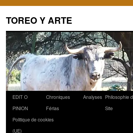
TOREO Y ARTE
Aller
EDIT O
Chroniques
Analyses
Philosophie 
au
PINION
Férias
Site
contenu
Politique de cookies
(UE)