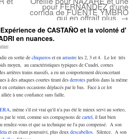
R et
Oreille pour NAZARE et une
pour FERNANDEZ d'une
corrida de FUENTE YMBRO
qui en offrait plus.
→
Expérience de CASTAÑO et la volonté d'
ADRI en nuances.
afael
die en sortie de
chiqueros
et en
arrastre
les 2, 3 et 4. Le lot très
ids moyen, au caractéristiques typiques de Cuadri, cornes
des arrières trains massifs, a eu un comportement déconcertant
es à des attaques courtes tirant des
derrotes
parfois dans la même
t en certaines occasions déplacés par le bas. Face à ce lot
 alliée à une confiance sans faille.
ERA
, même s'il est vrai qu'il n'a pas été le mieux servi au sorteo,
ions par le vent, comme ses compagnons de
cartel
, il faut bien
 au rendez-vous et que sa technique ne l'a pas compensé. A son
leta
et en étant poursuivi, plus deux
descabellos
. Silence. A son