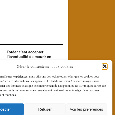
Toréer c’est accepter
l’éventualité de mourir en
créant le beau.
ue
Le matador accepte en toréant l'éventualité de
Gérer le consentement aux cookies
sa mort. Il le fait car il est à la recherche du
beau et du sublime que le contraste entre la
s meilleures expériences, nous utilisons des technologies telles que les cookies pour
force et la bravoure du toro et la douce
accéder aux informations des appareils. Le fait de consentir à ces technologies nous
gestuelle du toreo, fait naître du rituel de la
raiter des données telles que le comportement de navigation ou les ID uniques sur ce site.
corrida.
pas consentir ou de retirer son consentement peut avoir un effet négatif sur certaines
s et fonctions.
is
cepter
Refuser
Voir les préférences