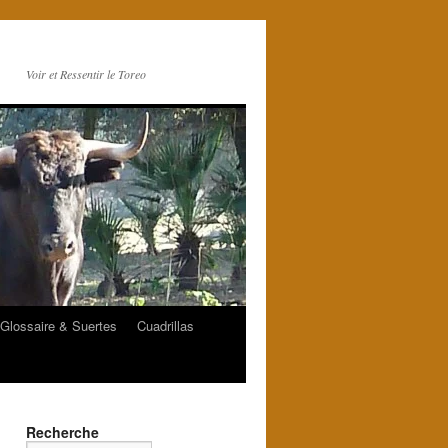
Voir et Ressentir le Toreo
Glossaire & Suertes
Cuadrillas
Recherche