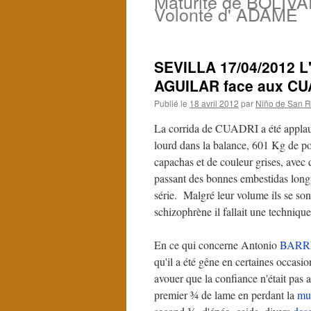
Maturité de BOLIVA
Volonté d' ADAME
SEVILLA 17/04/2012 L'
AGUILAR face aux CU
Publié le
18 avril 2012
par
Niño de San R
La corrida de CUADRI a été applau
lourd dans la balance, 601 Kg de po
capachas et de couleur grises, avec 
passant des bonnes embestidas longu
série. Malgré leur volume ils se son
schizophrène il fallait une technique
En ce qui concerne Antonio
BARR
qu'il a été gêne en certaines occas
avouer que la confiance n'était pas
premier ¾ de lame en perdant la
mu