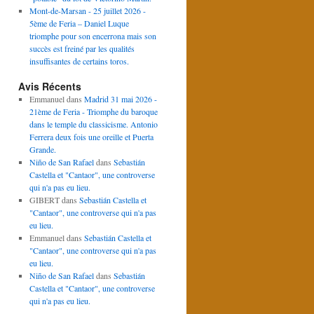
Mont-de-Marsan - 25 juillet 2026 -
5ème de Feria – Daniel Luque
triomphe pour son encerrona mais son
succès est freiné par les qualités
insuffisantes de certains toros.
Avis Récents
Emmanuel
dans
Madrid 31 mai 2026 -
21ème de Feria - Triomphe du baroque
dans le temple du classicisme. Antonio
Ferrera deux fois une oreille et Puerta
Grande.
Niño de San Rafael
dans
Sebastián
Castella et "Cantaor", une controverse
qui n'a pas eu lieu.
GIBERT
dans
Sebastián Castella et
"Cantaor", une controverse qui n'a pas
eu lieu.
Emmanuel
dans
Sebastián Castella et
"Cantaor", une controverse qui n'a pas
eu lieu.
Niño de San Rafael
dans
Sebastián
Castella et "Cantaor", une controverse
qui n'a pas eu lieu.