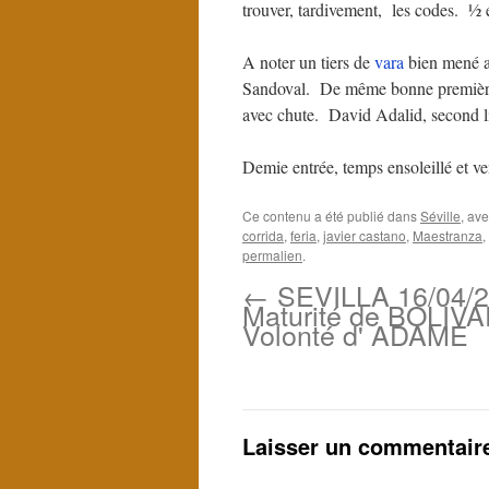
trouver, tardivement, les codes. ½ 
A noter un tiers de
vara
bien mené au
Sandoval. De même bonne première 
avec chute. David Adalid, second 
Demie entrée, temps ensoleillé et ve
Ce contenu a été publié dans
Séville
, av
corrida
,
feria
,
javier castano
,
Maestranza
,
permalien
.
←
SEVILLA 16/04/2
Maturité de BOLIVA
Volonté d' ADAME
Laisser un commentair