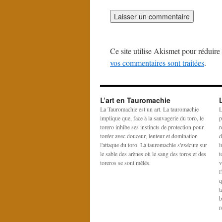
Ce site utilise Akismet pour réduire 
vos commentaires sont traitées
.
L’art en Tauromachie
La Tauromachie est un art. La tauromachie
L
implique que, face à la sauvagerie du toro, le
p
torero inhibe ses instincts de protection pour
r
toréer avec douceur, lenteur et domination
d
l'attaque du toro. La tauromachie s'exécute sur
i
le sable des arènes où le sang des toros et des
t
toreros se sont mêlés.
v
l
q
t
b
r