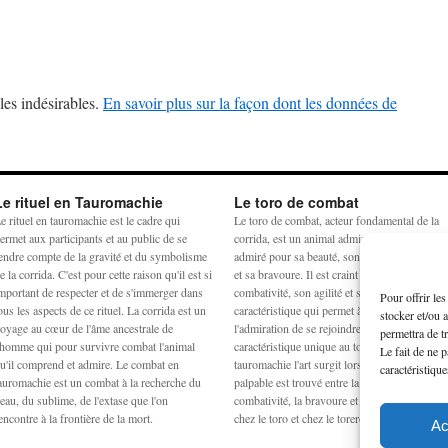
les indésirables.
En savoir plus sur la façon dont les données de
Le rituel en Tauromachie
Le toro de combat
e rituel en tauromachie est le cadre qui
Le toro de combat, acteur fondamental de la
ermet aux participants et au public de se
corrida, est un animal admiré et craint. Il est
endre compte de la gravité et du symbolisme
admiré pour sa beauté, son harmonie physiq
e la corrida. C'est pour cette raison qu'il est si
et sa bravoure. Il est craint pour sa
mportant de respecter et de s'immerger dans
combativité, son agilité et sa force. La
Pour offrir le
ous les aspects de ce rituel. La corrida est un
caractéristique qui permet à la crainte et à
stocker et/ou 
oyage au cœur de l'âme ancestrale de
l'admiration de se rejoindre est la noblesse,
permettra de t
'homme qui pour survivre combat l'animal
caractéristique unique au toro de combat. En
Le fait de ne 
u'il comprend et admire. Le combat en
tauromachie l'art surgit lorsqu'un équilibre
caractéristique
auromachie est un combat à la recherche du
palpable est trouvé entre la peur, la force, la
eau, du sublime, de l'extase que l'on
combativité, la bravoure et la noblesse à la fo
encontre à la frontière de la mort.
chez le toro et chez le torero.
Ac