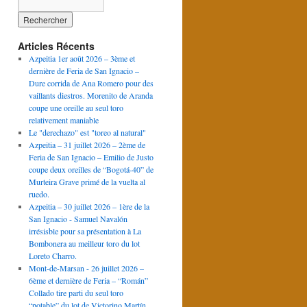
Articles Récents
Azpeitia 1er août 2026 – 3ème et
dernière de Feria de San Ignacio –
Dure corrida de Ana Romero pour des
vaillants diestros. Morenito de Aranda
coupe une oreille au seul toro
relativement maniable
Le "derechazo" est "toreo al natural"
Azpeitia – 31 juillet 2026 – 2ème de
Feria de San Ignacio – Emilio de Justo
coupe deux oreilles de “Bogotá-40” de
Murteira Grave primé de la vuelta al
ruedo.
Azpeitia – 30 juillet 2026 – 1ère de la
San Ignacio - Samuel Navalón
irrésisble pour sa présentation à La
Bombonera au meilleur toro du lot
Loreto Charro.
Mont-de-Marsan - 26 juillet 2026 –
6ème et dernière de Feria – “Román”
Collado tire parti du seul toro
“potable” du lot de Victorino Martín.