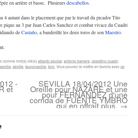
épée en arrière et basse, Plusieurs
descabellos
.
 4 autant dans le placement que par le travail du picador Tito
pique au 3 par Juan Carlos Sanchez et combat vivace du Cuadri
lidiando de
Castaño
, a banderillé les deux toros de son
Maestro
.
nt.
ec comme mot(s)-clé(s)
alberto aguilar
,
antonio barrera
,
celestino cuadri
,
sevilla
,
séville
,
tauromachie
,
toro
. Vous pouvez le mettre en favoris avec
ce
012 -
SEVILLA 18/04/2012 Une
R et
Oreille pour NAZARE et une
pour FERNANDEZ d'une
corrida de FUENTE YMBRO
qui en offrait plus.
→
e