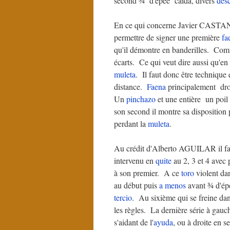
second ¾ d'épée caida, divers
des
En ce qui concerne Javier CASTANO c
permettre de signer une première
fa
qu'il démontre en banderilles. Com
écarts. Ce qui veut dire aussi qu'e
muleta
. Il faut donc être techniqu
distance.
Faena
principalement droi
Un
pinchazo
et une entière un poil 
son second il montre sa disposition
perdant la
muleta
.
Au crédit d'Alberto AGUILAR il faut
intervenu en
quite
au 2, 3 et 4 avec 
à son premier. A ce
toro
violent dan
au début puis
a menos
avant ¾ d'ép
tercio
. Au sixième qui se freine da
les règles. La dernière série à gauc
s'aidant de l'
ayuda
, ou à droite en s