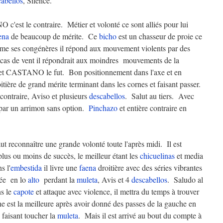
cabellos
, Silence.
'est le contraire. Métier et volonté ce sont alliés pour lui
ena
de beaucoup de mérite. Ce
bicho
est un chasseur de proie ce
me ses congénères il répond aux mouvement violents par des
n cas de vent il répondrait aux moindres mouvements de la
e et CASTANO le fut. Bon positionnement dans l'axe et en
tière de grand mérite terminant dans les cornes et faisant passer.
contraire, Aviso et plusieurs
descabellos
. Salut au tiers. Avec
 par un arrimon sans option.
Pinchazo
et entière contraire en
 reconnaître une grande volonté toute l'après midi. Il est
plus ou moins de succès, le meilleur étant les
chicuelinas
et media
s l'
embestida
il livre une
faena
droitière avec des séries vibrantes
ée en lo
alto
perdant la
muleta
, Avis et 4
descabellos
. Saludo al
ns le
capote
et attaque avec violence, il mettra du temps à trouver
he est la meilleure après avoir donné des passes de la gauche en
e faisant toucher la
muleta
. Mais il est arrivé au bout du compte à