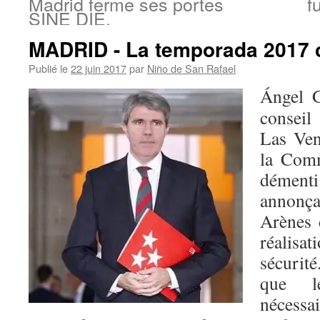
Madrid ferme ses portes
f
SINE DIE.
MADRID - La temporada 2017 
Publié le
22 juin 2017
par
Niño de San Rafael
Ángel G
conseil
Las Ven
la Com
dément
annonç
Arènes 
réalis
sécurité
que l
nécessa