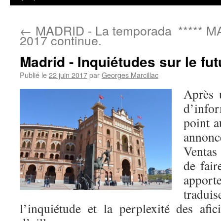
←
MADRID - La temporada
***** M
2017 continue.
Madrid - Inquiétudes sur le fu
Publié le
22 juin 2017
par
Georges Marcillac
Après 
d’infor
point a
annonc
Ventas 
de fair
apport
tradu
l’inquiétude et la perplexité des afi