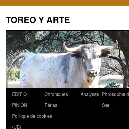
TOREO Y ARTE
Aller
EDIT O
Chroniques
Analyses
Philosophie 
au
PINION
Férias
Site
contenu
Politique de cookies
(UE)