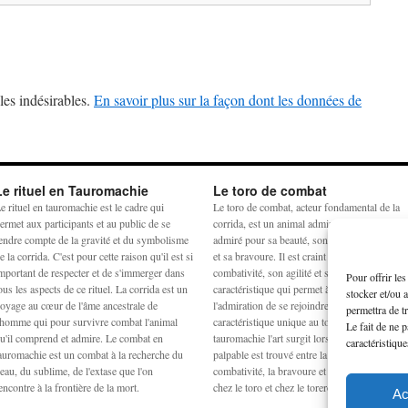
les indésirables.
En savoir plus sur la façon dont les données de
Le rituel en Tauromachie
Le toro de combat
e rituel en tauromachie est le cadre qui
Le toro de combat, acteur fondamental de la
ermet aux participants et au public de se
corrida, est un animal admiré et craint. Il est
endre compte de la gravité et du symbolisme
admiré pour sa beauté, son harmonie physiq
e la corrida. C'est pour cette raison qu'il est si
et sa bravoure. Il est craint pour sa
mportant de respecter et de s'immerger dans
combativité, son agilité et sa force. La
Pour offrir le
ous les aspects de ce rituel. La corrida est un
caractéristique qui permet à la crainte et à
stocker et/ou 
oyage au cœur de l'âme ancestrale de
l'admiration de se rejoindre est la noblesse,
permettra de t
'homme qui pour survivre combat l'animal
caractéristique unique au toro de combat. En
Le fait de ne 
u'il comprend et admire. Le combat en
tauromachie l'art surgit lorsqu'un équilibre
caractéristique
auromachie est un combat à la recherche du
palpable est trouvé entre la peur, la force, la
eau, du sublime, de l'extase que l'on
combativité, la bravoure et la noblesse à la fo
encontre à la frontière de la mort.
chez le toro et chez le torero.
Ac