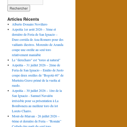
Articles Récents
Alberto Donaire Novillero
Azpeitia 1er août 2026 – 3ème et
dernière de Feria de San Ignacio –
Dure corrida de Ana Romero pour des
vaillants diestros. Morenito de Aranda
coupe une oreille au seul toro
relativement maniable
Le "derechazo" est "toreo al natural"
Azpeitia – 31 juillet 2026 – 2ème de
Feria de San Ignacio – Emilio de Justo
coupe deux oreilles de “Bogotá-40” de
Murteira Grave primé de la vuelta al
ruedo.
Azpeitia – 30 juillet 2026 – 1ère de la
San Ignacio - Samuel Navalón
irrésisble pour sa présentation à La
Bombonera au meilleur toro du lot
Loreto Charro.
Mont-de-Marsan - 26 juillet 2026 –
6ème et dernière de Feria – “Román”
Collado tire parti du seul toro