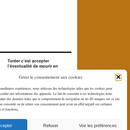
Toréer c’est accepter
l’éventualité de mourir en
créant le beau.
ue
Le matador accepte en toréant l'éventualité de
Gérer le consentement aux cookies
sa mort. Il le fait car il est à la recherche du
beau et du sublime que le contraste entre la
s meilleures expériences, nous utilisons des technologies telles que les cookies pour
force et la bravoure du toro et la douce
accéder aux informations des appareils. Le fait de consentir à ces technologies nous
gestuelle du toreo, fait naître du rituel de la
raiter des données telles que le comportement de navigation ou les ID uniques sur ce site.
corrida.
pas consentir ou de retirer son consentement peut avoir un effet négatif sur certaines
s et fonctions.
is
cepter
Refuser
Voir les préférences