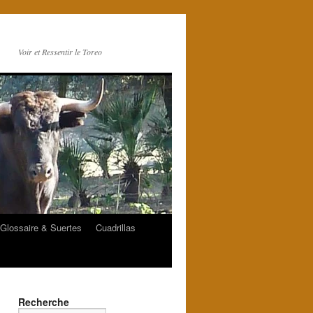
Voir et Ressentir le Toreo
Glossaire & Suertes
Cuadrillas
Recherche