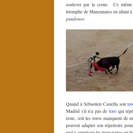
soulever par la corne. Ce même a
triomphe de Manzanares en allant à
pundonor
.
Quand à Sebastien Castella son
tor
Madrid s'il n'a pas de
toro
qui répè
reste, soit les toros manquent de 
pouvoir adapter son répertoire pour
mal à apprécier les trajectoires en l