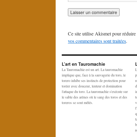
Ce site utilise Akismet pour réduire 
vos commentaires sont traitées
.
L’art en Tauromachie
La Tauromachie est un art. La tauromachie
L
implique que, face à la sauvagerie du toro, le
p
torero inhibe ses instincts de protection pour
r
toréer avec douceur, lenteur et domination
d
l'attaque du toro. La tauromachie s'exécute sur
i
le sable des arènes où le sang des toros et des
t
toreros se sont mêlés.
v
l
q
t
b
r