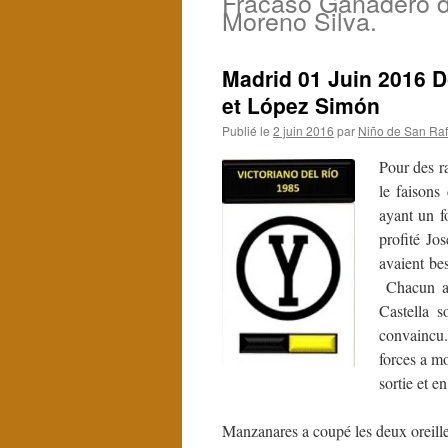
Fracaso Ganadero 
Moreno Silva.
Madrid 01 Juin 2016 
et López Simón
Publié le
2 juin 2016
par
Niño de San Raf
Pour des r
le faisons
ayant un 
profité Jo
avaient bes
Chacun a 
Castella s
convaincu
forces a m
sortie et e
Manzanares a coupé les deux oreilles