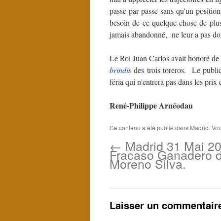
passe par passe sans qu'un positio
besoin de ce quelque chose de plus
jamais abandonné, ne leur a pas do
Le Roi Juan Carlos avait honoré de
brindis
des trois toreros. Le publ
féria qui n'entrera pas dans les pri
René-Philippe Arnéodau
Ce contenu a été publié dans
Madrid
. Vo
←
Madrid 31 Mai 2
Fracaso Ganadero 
Moreno Silva.
Laisser un commentair