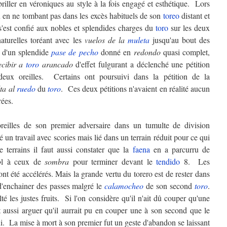
riller en véroniques au style à la fois engagé et esthétique. Lors
 en ne tombant pas dans les excès habituels de son
toreo
distant et
 s'est confié aux nobles et splendides charges du
toro
sur les deux
aturelles toréant avec les
vuelos de la
muleta
jusqu'au bout des
i d'un splendide
pase de pecho
donné en
redondo
quasi complet,
ecibir a
toro
arancado
d'effet fulgurant a déclenché une pétition
deux oreilles. Certains ont poursuivi dans la pétition de la
lta al
ruedo
du
toro
. Ces deux pétitions n'avaient en réalité aucun
rées.
illes de son premier adversaire dans un tumulte de division
sé un travail avec scories mais lié dans un terrain réduit pour ce qui
e terrains il faut aussi constater que la
faena
en a parcurru de
o
l à ceux de
sombra
pour terminer devant le
tendido
8. Les
ont été accélérés. Mais la grande vertu du torero est de rester dans
d'enchainer des passes malgré le
calamocheo
de son second
toro
.
té les justes fruits. Si l'on considère qu'il n'ait dû couper qu'une
t aussi arguer qu'il aurrait pu en couper une à son second que le
i. La mise à mort à son premier fut un geste d'abandon se laissant