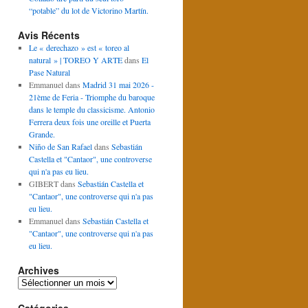
“potable” du lot de Victorino Martín.
Avis Récents
Le « derechazo » est « toreo al
natural » | TOREO Y ARTE
dans
El
Pase Natural
Emmanuel
dans
Madrid 31 mai 2026 -
21ème de Feria - Triomphe du baroque
dans le temple du classicisme. Antonio
Ferrera deux fois une oreille et Puerta
Grande.
Niño de San Rafael
dans
Sebastián
Castella et "Cantaor", une controverse
qui n'a pas eu lieu.
GIBERT
dans
Sebastián Castella et
"Cantaor", une controverse qui n'a pas
eu lieu.
Emmanuel
dans
Sebastián Castella et
"Cantaor", une controverse qui n'a pas
eu lieu.
Archives
Archives