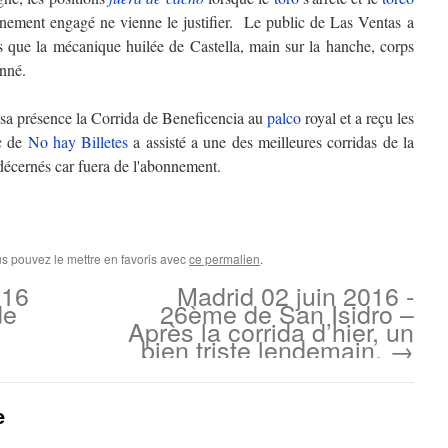
nnement engagé ne vienne le justifier. Le public de Las Ventas a
 que la mécanique huilée de Castella, main sur la hanche, corps
nné.
 sa présence la Corrida de Beneficencia au
palco
royal et a reçu les
ic de
No hay Billetes
a assisté a une des meilleures corridas de la
x décernés car fuera de l'abonnement.
us pouvez le mettre en favoris avec
ce permalien
.
016
Madrid 02 juin 2016 -
de
26ème de San Isidro –
Après la corrida d’hier, un
bien triste lendemain.
→
e