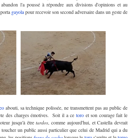
bandon l'a poussé à répondre aux divisions d'opinions et au
 porta
gayola
pour recevoir son second adversaire dans un geste de
eo
abouti, sa technique polissée, ne transmettent pas au public de
te des charges émotives. Soit il a ce
toro
et son courage fait le
moteur jusqu'à être
tardos
, comme aujourd'hui, et Castella devrait
 toucher un public aussi particulier que celui de Madrid qui a du
igne, les positions
fuera de cacho
lorsque le
toro
s'arrête et le
toreo