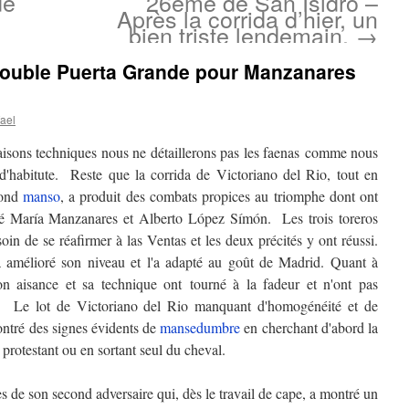
de
26ème de San Isidro –
Après la corrida d’hier, un
bien triste lendemain.
→
Double Puerta Grande pour Manzanares
ael
aisons techniques nous ne détaillerons pas les faenas comme nous
 d'habitute. Reste que la corrida de Victoriano del Rio, tout en
fond
manso
, a produit des combats propices au triomphe dont ont
sé María Manzanares et Alberto López Símón. Les trois toreros
oin de se réafirmer à las Ventas et les deux précités y ont réussi.
amélioré son niveau et l'a adapté au goût de Madrid. Quant à
on aisance et sa technique ont tourné à la fadeur et n'ont pas
. Le lot de Victoriano del Rio manquant d'homogénéité et de
ontré des signes évidents de
mansedumbre
en cherchant d'abord la
n protestant ou en sortant seul du cheval.
 de son second adversaire qui, dès le travail de cape, a montré un