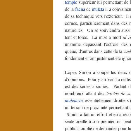
temple
supérieur lui permettant de b
de la
faena
de
muleta
il a convaincu
de sa technique vers l'extérieur. Il
cornes, particulièrement dans des n
naturelles. On se souviendra auss
lent et toréé. La mise à mort
al r
unanime dépassant l'octroie des 
queue, d'autres dans celle de la
vue
fondement et ont justement été igno
Lopez Simon a coupé les deux ore
d'opinions. Pour y arriver il a réali
est des séries abouties. Parlant d
nombreux allant des
tercios de s
muletazos
essentiellement droitiers 
un terrain de proximité permettant 
Simón a fait un effort et en a récol
seule oreille à son premier, on peu
public a oublié de demander pour lu