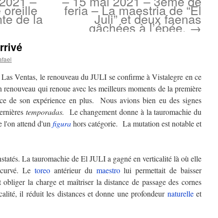
 2021 –
– 15 mai 2021 – 3ème de
oreille
feria – La maestria de “El
te de la
Juli” et deux faenas
gâchées à l’épée.
→
rrivé
afael
 Las Ventas, le renouveau du JULI se confirme à Vistalegre en ce
n renouveau qui renoue avec les meilleurs moments de la première
rance de son expérience en plus. Nous avions bien eu des signes
ernières
temporadas.
Le changement donne à la tauromachie du
e l'on attend d'un
figura
hors catégorie. La mutation est notable et
atés. La tauromachie de El JULI a gagné en verticalité là où elle
incurvé. Le
toreo
antérieur du
maestro
lui permettait de baisser
 obliger la charge et maîtriser la distance de passage des cornes
alité, il réduit les distances et donne une profondeur
naturelle
et