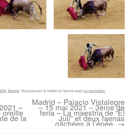
NION
,
Madrid
. Vous pouvez le mettre en favoris avec
ce permalien
.
Madrid – Palacio Vistalegre
 2021 –
– 15 mai 2021 – 3ème de
oreille
feria – La maestria de “El
te de la
Juli” et deux faenas
gâchées à l’épée.
→