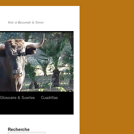
Voir et Ressentir le Toreo
Glossaire & Suertes
Cuadrillas
Recherche