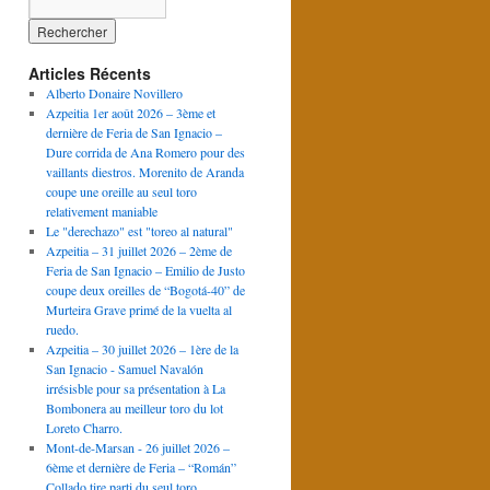
Articles Récents
Alberto Donaire Novillero
Azpeitia 1er août 2026 – 3ème et
dernière de Feria de San Ignacio –
Dure corrida de Ana Romero pour des
vaillants diestros. Morenito de Aranda
coupe une oreille au seul toro
relativement maniable
Le "derechazo" est "toreo al natural"
Azpeitia – 31 juillet 2026 – 2ème de
Feria de San Ignacio – Emilio de Justo
coupe deux oreilles de “Bogotá-40” de
Murteira Grave primé de la vuelta al
ruedo.
Azpeitia – 30 juillet 2026 – 1ère de la
San Ignacio - Samuel Navalón
irrésisble pour sa présentation à La
Bombonera au meilleur toro du lot
Loreto Charro.
Mont-de-Marsan - 26 juillet 2026 –
6ème et dernière de Feria – “Román”
Collado tire parti du seul toro