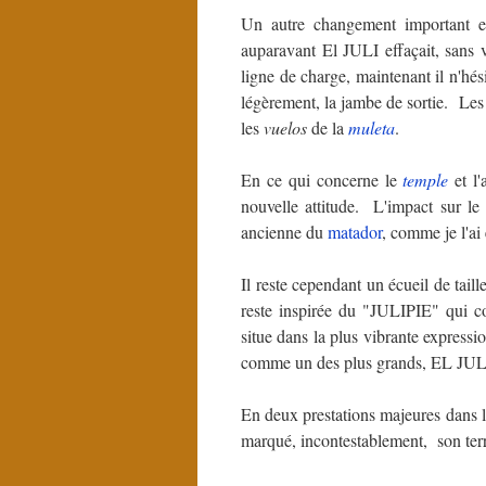
Un autre changement important e
auparavant El JULI effaçait, sans 
ligne de charge, maintenant il n'hési
légèrement, la jambe de sortie. Le
les
vuelos
de la
muleta
.
En ce qui concerne le
temple
et l'
nouvelle attitude. L'impact sur le
ancienne du
matador
, comme je l'ai
Il reste cependant un écueil de tail
reste inspirée du "JULIPIE" qui co
situe dans la plus vibrante express
comme un des plus grands, EL JULI 
En deux prestations majeures dans l
marqué, incontestablement, son terri