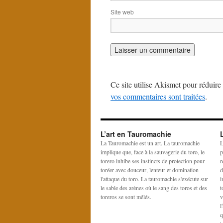
Site web
Ce site utilise Akismet pour réduire 
vos commentaires sont traitées
.
L’art en Tauromachie
La Tauromachie est un art. La tauromachie
L
implique que, face à la sauvagerie du toro, le
p
torero inhibe ses instincts de protection pour
r
toréer avec douceur, lenteur et domination
d
l'attaque du toro. La tauromachie s'exécute sur
i
le sable des arènes où le sang des toros et des
t
toreros se sont mêlés.
v
l
q