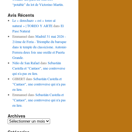
“potable” du lot de Victorino Martín.
Avis Récents
Le « derechazo » est « toreo al
natural » | TOREO Y ARTE
dans
El
Pase Natural
Emmanuel
dans
Madrid 31 mai 2026 -
21ème de Feria - Triomphe du baroque
dans le temple du classicisme. Antonio
Ferrera deux fois une oreille et Puerta
Grande.
Niño de San Rafael
dans
Sebastián
Castella et "Cantaor", une controverse
qui n'a pas eu lieu.
GIBERT
dans
Sebastián Castella et
"Cantaor", une controverse qui n'a pas
eu lieu.
Emmanuel
dans
Sebastián Castella et
"Cantaor", une controverse qui n'a pas
eu lieu.
Archives
Archives