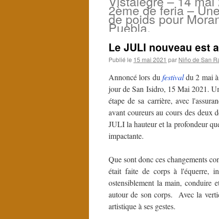
Vistalegre – 14 mai
2ème de feria – Une 
de poids pour Moran
Puebla.
Le JULI nouveau est a
Publié le
15 mai 2021
par
Niño de San R
Annoncé lors du
festival
du 2 mai à
jour de San Isidro, 15 Mai 2021. U
étape de sa carrière, avec l'assu
avant coureurs au cours des deux d
JULI la hauteur et la profondeur qu
impactante.
Que sont donc ces changements const
était faite de corps à l'équerre, 
ostensiblement la main, conduire et
autour de son corps. Avec la vertic
artistique à ses gestes.