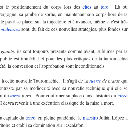
st le positionnement du corps lors des
cites
au
toro
. Là où
vergogne, sa jambe de sortie, en maintenant son corps hors de la
te pas à se placer sur la trajectoire et à avancer, même si c'est très
s
muletazos
sont, du fait de ces nouvelles stratégies, plus fondés sur
a
guante,
ils sont toujours présents comme avant, sublimés par la
 public est immédiat et pour les plus critiques de la tauromachie
 été, la conversion et l'approbation sont inconditionnels.
le à cette nouvelle Tauromachie. Il s'agit de la
suerte
de matar
qui
ntraste par sa médiocrité avec sa nouvelle technique qui elle se
ion du
toreo
puro
. Pour confirmer sa place dans l'histoire du
toreo
devra revenir à une exécution classique de la mise à mort.
a capitale du
toreo
, en pleine pandémie, le
maestro
Julián López a
toire et établi sa domination sur l'escalafon.