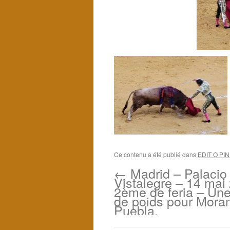
Ce contenu a été publié dans
EDIT O PI
←
Madrid – Palacio
Vistalegre – 14 mai
2ème de feria – Une 
de poids pour Moran
Puebla.