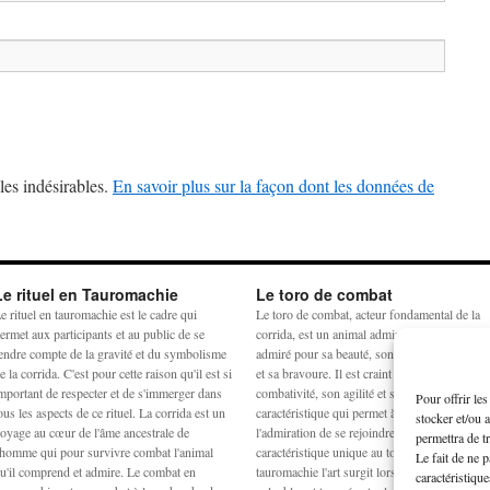
les indésirables.
En savoir plus sur la façon dont les données de
Le rituel en Tauromachie
Le toro de combat
e rituel en tauromachie est le cadre qui
Le toro de combat, acteur fondamental de la
ermet aux participants et au public de se
corrida, est un animal admiré et craint. Il est
endre compte de la gravité et du symbolisme
admiré pour sa beauté, son harmonie physiq
e la corrida. C'est pour cette raison qu'il est si
et sa bravoure. Il est craint pour sa
mportant de respecter et de s'immerger dans
combativité, son agilité et sa force. La
Pour offrir le
ous les aspects de ce rituel. La corrida est un
caractéristique qui permet à la crainte et à
stocker et/ou 
oyage au cœur de l'âme ancestrale de
l'admiration de se rejoindre est la noblesse,
permettra de t
'homme qui pour survivre combat l'animal
caractéristique unique au toro de combat. En
Le fait de ne 
u'il comprend et admire. Le combat en
tauromachie l'art surgit lorsqu'un équilibre
caractéristique