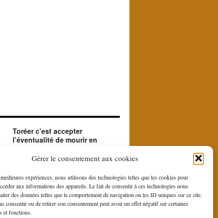
Toréer c’est accepter
l’éventualité de mourir en
créant le beau.
ue
Le matador accepte en toréant l'éventualité de
Gérer le consentement aux cookies
sa mort. Il le fait car il est à la recherche du
beau et du sublime que le contraste entre la
s meilleures expériences, nous utilisons des technologies telles que les cookies pour
force et la bravoure du toro et la douce
accéder aux informations des appareils. Le fait de consentir à ces technologies nous
gestuelle du toreo, fait naître du rituel de la
raiter des données telles que le comportement de navigation ou les ID uniques sur ce site.
corrida.
pas consentir ou de retirer son consentement peut avoir un effet négatif sur certaines
s et fonctions.