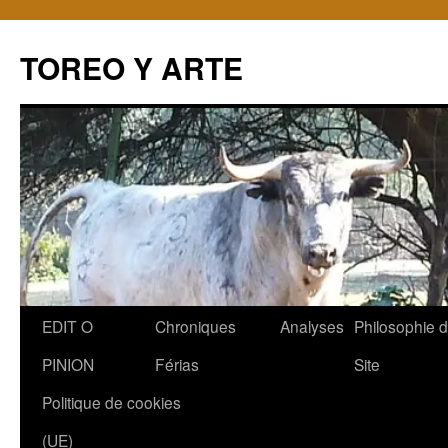
TOREO Y ARTE
Aller
EDIT O
Chroniques
Analyses
Philosophie 
au
PINION
Férias
Site
contenu
Politique de cookies
(UE)