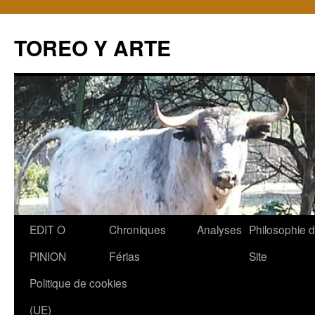
TOREO Y ARTE
Aller
EDIT O
Chroniques
Analyses
Philosophie 
au
PINION
Férias
Site
contenu
Politique de cookies
(UE)