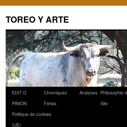
TOREO Y ARTE
Aller
EDIT O
Chroniques
Analyses
Philosophie 
au
PINION
Férias
Site
contenu
Politique de cookies
(UE)