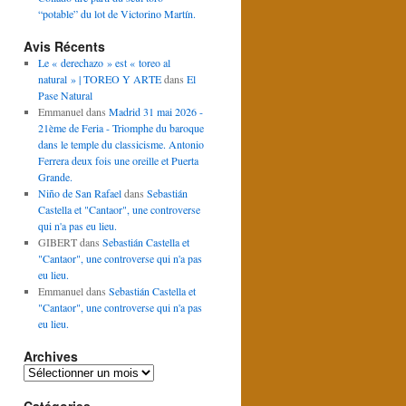
“potable” du lot de Victorino Martín.
Avis Récents
Le « derechazo » est « toreo al
natural » | TOREO Y ARTE
dans
El
Pase Natural
Emmanuel
dans
Madrid 31 mai 2026 -
21ème de Feria - Triomphe du baroque
dans le temple du classicisme. Antonio
Ferrera deux fois une oreille et Puerta
Grande.
Niño de San Rafael
dans
Sebastián
Castella et "Cantaor", une controverse
qui n'a pas eu lieu.
GIBERT
dans
Sebastián Castella et
"Cantaor", une controverse qui n'a pas
eu lieu.
Emmanuel
dans
Sebastián Castella et
"Cantaor", une controverse qui n'a pas
eu lieu.
Archives
Archives