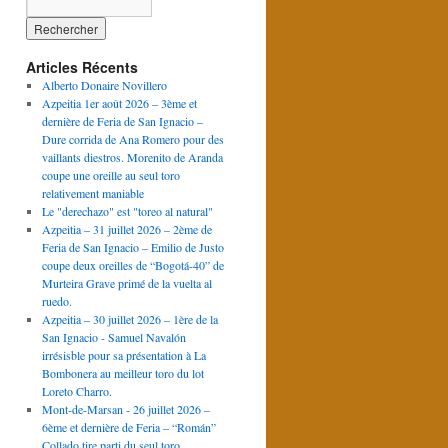
Articles Récents
Alberto Donaire Novillero
Azpeitia 1er août 2026 – 3ème et
dernière de Feria de San Ignacio –
Dure corrida de Ana Romero pour des
vaillants diestros. Morenito de Aranda
coupe une oreille au seul toro
relativement maniable
Le "derechazo" est "toreo al natural"
Azpeitia – 31 juillet 2026 – 2ème de
Feria de San Ignacio – Emilio de Justo
coupe deux oreilles de “Bogotá-40” de
Murteira Grave primé de la vuelta al
ruedo.
Azpeitia – 30 juillet 2026 – 1ère de la
San Ignacio - Samuel Navalón
irrésisble pour sa présentation à La
Bombonera au meilleur toro du lot
Loreto Charro.
Mont-de-Marsan - 26 juillet 2026 –
6ème et dernière de Feria – “Román”
Collado tire parti du seul toro