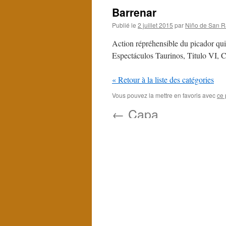
Barrenar
Publié le
2 juillet 2015
par
Niño de San R
Action répréhensible du picador qui 
Espectáculos Taurinos, Titulo VI, Ca
« Retour à la liste des catégories
Vous pouvez la mettre en favoris avec
ce 
←
Capa