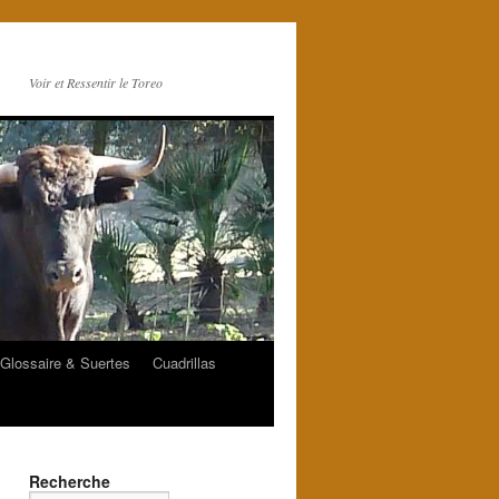
Voir et Ressentir le Toreo
Glossaire & Suertes
Cuadrillas
Recherche