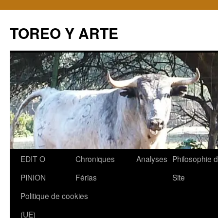
TOREO Y ARTE
Aller
EDIT O
Chroniques
Analyses
Philosophie 
au
PINION
Férias
Site
contenu
Politique de cookies
(UE)