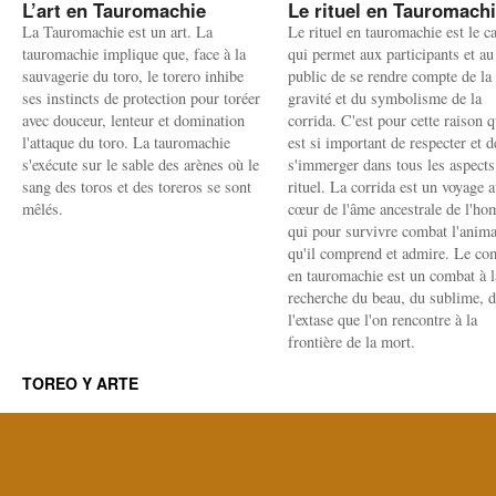
L’art en Tauromachie
Le rituel en Tauromach
La Tauromachie est un art. La
Le rituel en tauromachie est le c
tauromachie implique que, face à la
qui permet aux participants et au
sauvagerie du toro, le torero inhibe
public de se rendre compte de la
ses instincts de protection pour toréer
gravité et du symbolisme de la
avec douceur, lenteur et domination
corrida. C'est pour cette raison q
l'attaque du toro. La tauromachie
est si important de respecter et d
s'exécute sur le sable des arènes où le
s'immerger dans tous les aspects
sang des toros et des toreros se sont
rituel. La corrida est un voyage 
mêlés.
cœur de l'âme ancestrale de l'h
qui pour survivre combat l'anima
qu'il comprend et admire. Le co
en tauromachie est un combat à l
recherche du beau, du sublime, 
l'extase que l'on rencontre à la
frontière de la mort.
TOREO Y ARTE