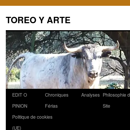
TOREO Y ARTE
Aller
EDIT O
Chroniques
Analyses
Philosophie 
au
PINION
Férias
Site
contenu
Politique de cookies
(UE)