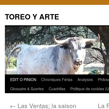
TOREO Y ARTE
Aller
EDIT O PINION
Chroniques Férias
Analyses
Philos
au
Glossaire & Suertes
Cuadrillas
Politique de cookies (
contenu
←
Las Ventas: la saison
La P