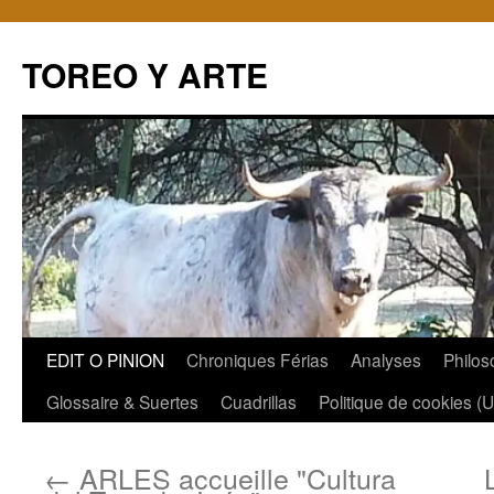
TOREO Y ARTE
Aller
EDIT O PINION
Chroniques Férias
Analyses
Philos
au
Glossaire & Suertes
Cuadrillas
Politique de cookies (
contenu
←
ARLES accueille "Cultura