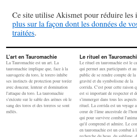
Ce site utilise Akismet pour réduire les 
plus sur la façon dont les données de v
traitées
.
L’art en Tauromachie
Le rituel en Tauromach
La Tauromachie est un art. La
Le rituel en tauromachie est le c
tauromachie implique que, face à la
qui permet aux participants et au
sauvagerie du toro, le torero inhibe
public de se rendre compte de la
ses instincts de protection pour toréer
gravité et du symbolisme de la
avec douceur, lenteur et domination
corrida. C'est pour cette raison q
l'attaque du toro. La tauromachie
est si important de respecter et d
s'exécute sur le sable des arènes où le
s'immerger dans tous les aspects
sang des toros et des toreros se sont
rituel. La corrida est un voyage 
mêlés.
cœur de l'âme ancestrale de l'h
qui pour survivre combat l'anima
qu'il comprend et admire. Le co
en tauromachie est un combat à l
recherche du beau, du sublime, 