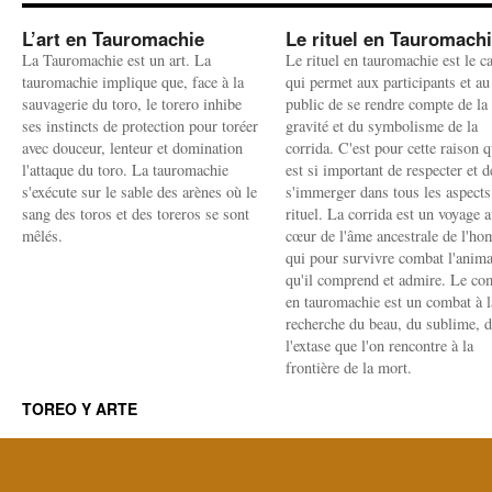
L’art en Tauromachie
Le rituel en Tauromach
La Tauromachie est un art. La
Le rituel en tauromachie est le c
tauromachie implique que, face à la
qui permet aux participants et au
sauvagerie du toro, le torero inhibe
public de se rendre compte de la
ses instincts de protection pour toréer
gravité et du symbolisme de la
avec douceur, lenteur et domination
corrida. C'est pour cette raison q
l'attaque du toro. La tauromachie
est si important de respecter et d
s'exécute sur le sable des arènes où le
s'immerger dans tous les aspects
sang des toros et des toreros se sont
rituel. La corrida est un voyage 
mêlés.
cœur de l'âme ancestrale de l'h
qui pour survivre combat l'anima
qu'il comprend et admire. Le co
en tauromachie est un combat à l
recherche du beau, du sublime, 
l'extase que l'on rencontre à la
frontière de la mort.
TOREO Y ARTE