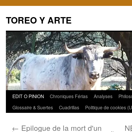
TOREO Y ARTE
Aller
EDIT O PINION
Chroniques Férias
Analyses
Philos
au
Glossaire & Suertes
Cuadrillas
Politique de cookies (
contenu
←
Epilogue de la mort d'un
N